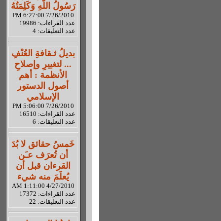
رَسُولُ اللّهِ وَكَلِمَتُهُ
7/26/2010 6:27:00 PM
عدد القراءات: 19986
عدد التعليقات: 4
بديلُ ثـقافةِ العُنْفِ
... لتغييرِ وإصلاحِ
الأنظمة : أهم
أصول الدستور
الإسلامي
7/26/2010 5:06:00 PM
عدد القراءات: 16510
عدد التعليقات: 6
خَمسُ حقائق لا بُدَ
أن تُعرَف عـَن
القرءان قبل أن
يُعلَمَ منه شيء
4/27/2010 1:11:00 AM
عدد القراءات: 17372
عدد التعليقات: 22