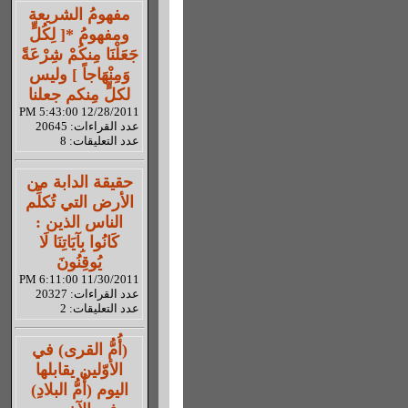
مفهومُ الشريعة
ومفهومُ *[ لِكُلٍّ
جَعَلْنَا مِنكُمْ شِرْعَةً
وَمِنْهَاجاً ] وليس
لكلٍّ مِنكم جعلنا
12/28/2011 5:43:00 PM
عدد القراءات: 20645
عدد التعليقات: 8
حقيقة الدابة من
الأرض التي تُكلِّم
الناس الذين :
كَانُوا بِآيَاتِنَا لَا
يُوقِنُونَ
11/30/2011 6:11:00 PM
عدد القراءات: 20327
عدد التعليقات: 2
(أُمُّ القرى) في
الأوّلين يقابلها
اليوم (أُمُّ البلادِ)