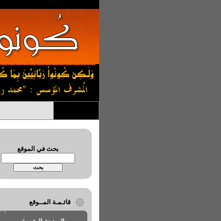
بحث في الموقع
قائـمـة المــوقع