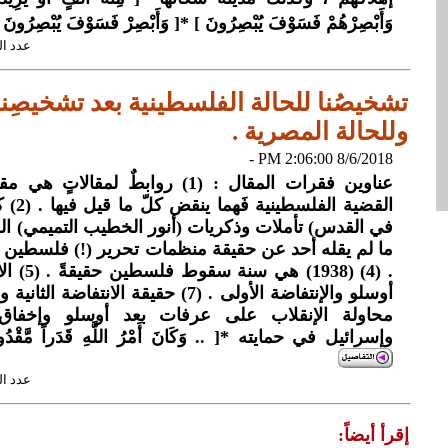
وَأَبْصِرْهُمْ فَسَوْفَ يُبْصِرُونَ ] *[ وَأَبْصِرْ فَسَوْفَ يُبْصِرُونَ 
عدد القراءات: 
تشخيصُنا للحالة الفلسطينية بعد تشخيصِنا 
وللحالة المصرية .
8/6/2018 2:06:00 PM -
عناوين فقرات المقال : (1) روابطٌ لمقال
القضية 
ما لم يقله أحد عن حقيقة منظمات تحرير (!) فلسطين (!
أوسلو والإنتفاضة الأولى . (7) حقيقة الانت
محاولة الإنقلاب على عرفات بعد أوسلو وإخفاق ب
وإسرائيل في حمايته *[ .. وَكَانَ أَمْرُ اللَّهِ قَدَراً مَّقْدُوراً {38} ] الأ
عدد القراءات: 
إقرأ أيضاً: