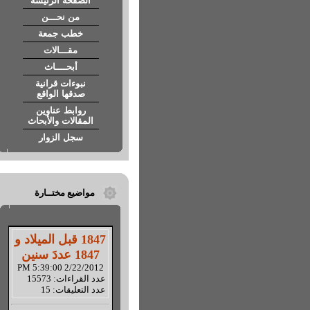
الصفحة الرئيسة
من نحـــن
خطب جمعة
مقـــالات
أبحــــاث
نبوءات قرانية
صدقها الواقع
روابط عناوين
المقالات والأبحاث
سجل الزوار
مواضيع مختــارة
1847 قبل الميلاد و
1847 عددَ سنين
2/22/2012 5:39:00 PM
عدد القراءات: 15573
عدد التعليقات: 15