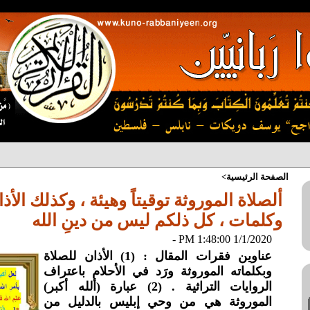
الصفحة الرئيسية>
ألصلاة الموروثة توقيتاً وهيئة ، وكذلك الأذ
وكلمات ، كل ذلكم ليس من دينِ الله
1/1/2020 1:48:00 PM -
عناوين فقرات المقال : (1) الأذان للصلاة
وبكلماته الموروثة ورَد في الأحلام باعتراف
الروايات التراثية . (2) عبارة (ألله أكبر)
الموروثة هي من وحي إبليس بالدليل من