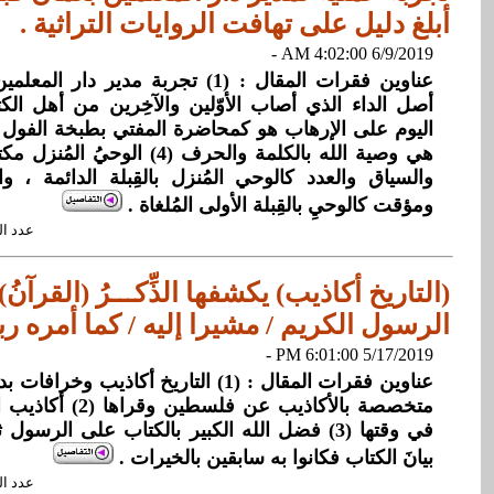
أبلغ دليل على تهافت الروايات التراثية .
6/9/2019 4:02:00 AM -
هي وصية الله بالكلمة والحرف (4) ا
والسياق والعدد كالوحي المُنزل بالقِبلة الدائمة ، 
ومؤقت كالوحيِ بالقِبلة الأولى المُلغاة .
عدد القراءات: 
(التاريخ أكاذيب) يكشفها الذِّكـــرُ (القرآنُ
الرسول الكريم / مشيرا إليه / كما أمره ربه
5/17/2019 6:01:00 PM -
عناوين فقرات المقال : (1) التاريخ أكاذيب 
متخصصة بالأكاذيب عن ف
في وقتها (3) فضل الله الكبير بالكتاب على الرس
بيانَ الكتاب فكانوا به سابقين بالخيرات .
عدد القراءات: 