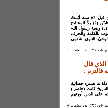
عناوين فقرات المقال : (1) تجربة مدير دار المعلمين قبل 62 سنة أثبتتْ
أصل الداء الذي أصاب الأوّلين والآخِرين من أهل الكتابيْن (2) ردُّ المشايخ
اليوم على الإرهاب هو كمحاضرة المفتي بطبخة الفول (3) وصية رسول الله
لوحيُ المُنزل مكتوب بالكلمة والحرف
والوحيُ النبوي شفهي
6227 عدد التعليقات: 1
) الذي قال
 فالتزم :
وخرافات بدلالة ما تنشره فضائية
لسطين وقراها (2) أكاذيب التاريخ كانت (حاضرا)
ول ثم على الذين أورثهم
6739 عدد التعليقات: 0