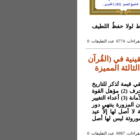
ط لولا حفظُ اللطيف
6774 عدد التعليقات: 0
ينية في (القُرآن
لثالثة المميزة
الثة لن تُبقي قيمة تُذكر للتاريخ
إلاّ بمرجعية رسالات الله كما وثّقها القرآن بالكلمة والحرف (2) مؤهل القوة
والكفاءة لعمارة الأرض سيكون لمن يجمع إليه مؤهل الأمانة (3) أعداء التغيير
لاب على الأديان المزورة ينتهي دور
 التراثية لا أصل لها إلاّ عيد
أعياد المسلمين الموروثة ليس لها أصل
6987 عدد التعليقات: 0