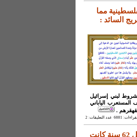
فلسطينية مما
يج السائد :
حدة (6) وعد الله المشروط لبني إسرائيل
وط منه كذلك لبني إسماعيل (7) وصْف المستعرب الياباني
قهقرهم .
6881 عدد التعليقات: 2
تجربة عملية لمدير دار المعلمين بعمان قبل 62 سنة كانت