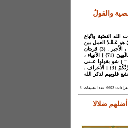
لنصية والقولُ
ن بهجر آيات الله النصّية واتّباع
كتابُ الله القرءانُ هو عَـقْـدُ العمل بين
الرب الذي خلَق كصاحبٍ للعمل وبين الإنسان الخليفةِ ، الأجير . (3) قريتان
في هذه الأرض المقدسة *[ الْأَرْضِ الَّتِي بَارَكْنَا فِيهَا لِلْعَالَمِينَ {71} ] الأنبياء ،
ر الناس = ( شو بقولوا عــني
الناس ) . وحجة المؤمنين *[ اتَّبِعُواْ مَا أُنزِلَ إِلَيْكُم مِّن رَّبِّكُمْ {3} ] الأعراف .
خشع قلوبهم لذكر الله
6692 عدد التعليقات: 3
 أضلهم ضلالا