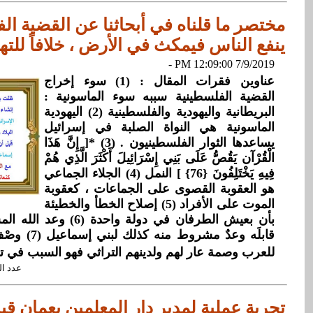
مختصر ما قلناه في أبحاثنا عن القضية ال
ينفع الناس فيمكث في الأرض ، خلافاً للتهر
7/9/2019 12:09:00 PM -
عناوين فقرات المقال : (1) سوء إخراج
القضية الفلسطينية سببه سوء الماسونية :
البريطانية واليهودية والفلسطينية (2) اليهودية
الماسونية هي النواة الصلبة في إسرائيل
يساعدها الثوار الفلسطينيون . (3) *[ إِنَّ هَذَا
الْقُرْآن يَقُصُّ عَلَى بَنِي إِسْرَائِيلَ أَكْثَرَ الَّذِي هُمْ
فِيهِ يَخْتَلِفُونَ {76} ] النمل (4) الجلاء الجماعي
هو العقوبة القصوى على الجماعات ، كعقوبة
الموت على الأفراد (5) إصلاح الخطأ والخطيئة
بأن بعيش الطرفان في دولة وا
قابلَه وعدٌ مشر
للعرب وصمة عار لهم ولدينهم التراثي فهو السبب في ت
عدد القراءات: 