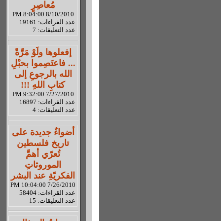
مُعاصِرٍ
8/10/2010 8:04:00 PM
عدد القراءات: 19161
عدد التعليقات: 7
إفعلوها ولَوْ مَرَّةً
... فاعتَصِموا بحبْلِ
الله بالرجوعِ إلى
كتابِ اللهِ !!!
7/27/2010 9:32:00 PM
عدد القراءات: 16897
عدد التعليقات: 4
أضواءٌ جديدة على
تاريخ فلسطين
تُعرّي أهمَّ
الموروثاتِ
الفكريّةِ عند البشر
7/26/2010 10:04:00 PM
عدد القراءات: 58404
عدد التعليقات: 15