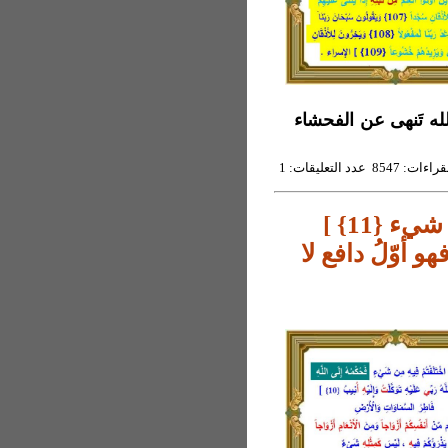
صلاة حسب كتاب الله تَنهى عن الفحشاء
8547 عدد التعليقات: 1
دافع التزاوج لحِفظ الجنس *[ ليس كمثله شيء {11} ]
و أوّلُ دافع لا