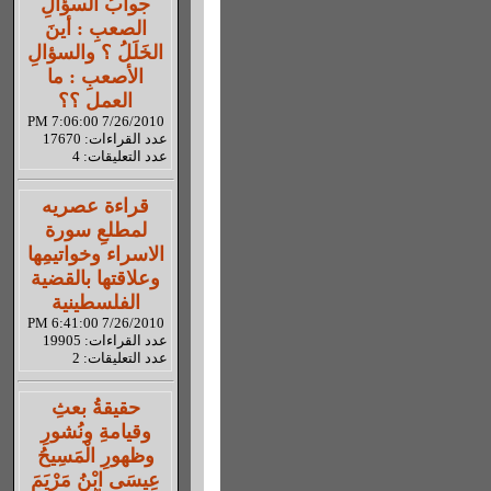
جوابُ السؤالِ
الصعبِ : أينَ
الخَلَلُ ؟ والسؤالِ
الأصعبِ : ما
العمل ؟؟
7/26/2010 7:06:00 PM
عدد القراءات: 17670
عدد التعليقات: 4
قراءة عصريه
لمطلعِ سورة
الاسراء وخواتيمِها
وعلاقتها بالقضية
الفلسطينية
7/26/2010 6:41:00 PM
عدد القراءات: 19905
عدد التعليقات: 2
حقيقةُ بعثِ
وقيامةِ ونُشورِ
وظهورِ الْمَسِيحُ
عِيسَى ابْنُ مَرْيَمَ