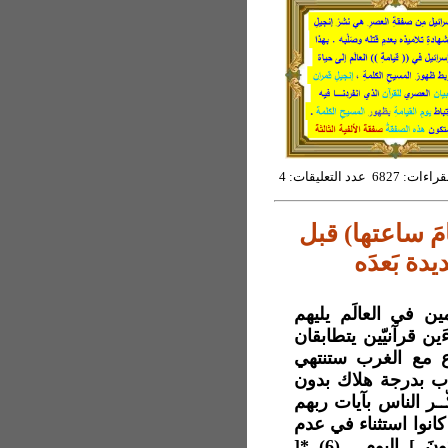
6827 عدد التعليقات: 4
َ ساعتها) قبل
يدة بَعدَه
ظلم الظالمين في العالَم يليهم
َين قرآنيّين يتطابقان
ية من الصراع مع الغرب ستنتهي
ن في دين الله ملايين (3) لا عذاب بدرجة هلاك بدون
ذُكّــر الناس بآيات ربهم
في الأوّلين كانوا استثناء في عدم
إهلاكهم ، وكذلك مدينةٌ سكانُها *[ مِئَة أَلْفٍ أَوْ يَزِيدُونَ ] اليوم . (6) *[