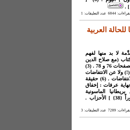
] .
6844 عدد التعليقات: 1
للحالة العربية
اتٍ هي مقدَّمة لا بد منها لفهم
الفلسطينية فَهما ينقض كلّ ما قيل فيها . (2) كتاب (مع صلاح الدين
في القدس) تأملات وذكريات (أنور الخطيب التميمي) الصفحات 76 و 78 . (3)
) ولا عن الانتفاضات
. (4) (1938) هي سنة سقوط فلسطين حقيقةً . (5) الانتفاضات . (6) حقيقة
فاضة الثانية ونهاية عرفات : إخفاق
ريطانيا الماسونية
حزاب .
7289 عدد التعليقات: 3