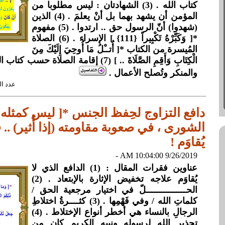
كتاب الله . (3) الشهادتان : ليس مطلوبا من
المؤمن أن يشهد بهما بل أنْ يعلمَ . (4) الذين
(شهدوا) أنّ الرسول حق .. ارتدوا . (5) مفهوم
*[ وَكَبِّرْهُ تَكْبِيراً {111} ] الإسراء . (6) الصلاة
المُيسرة من الكتاب *[ أُتــْلُ مَا أُوحِيَ إِلَيْكَ مِنَ
الْكِتَابِ وَأَقِمِ الصَّلَاةَ .. ] (7) إقامة ال
والمنكر وتُصلح الأعمال .
عدد القراءات: 
الشورى ، في صعوبة مقاومته (إذا أُثير) .. فه
يُقاوَم !
9/26/2019 10:04:00 AM -
عناوين فقرات المقال : (1) الدافع الذي لا
يُقاوَم علاجه تخفيض الإثارة بالإبتعاد . (2)
الحــــــــــــــــلّ في اختيار مرجعية الحق /
كلماتِ الله / وفي فَهْمِها . (3) كثــــرةُ اختلاطِ
الرجالِ بالنساء هي أخطر أنواع الإختلاط . (4)
تحذير الله لرسولِه ونبيه الكريم كان من