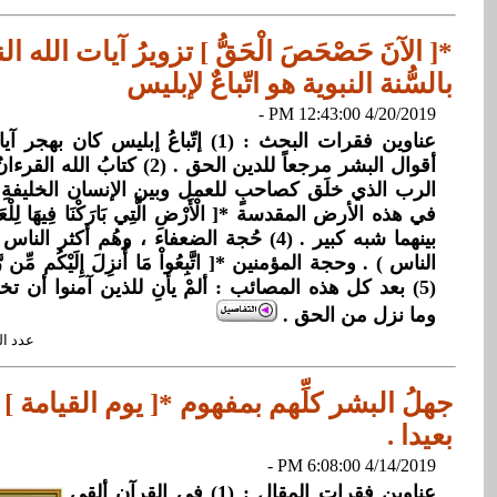
*[ الآنَ حَصْحَصَ الْحَقُّ ] تزويرُ آيات الله ا
بالسُّنة النبوية هو اتّباعٌ لإبليس
4/20/2019 12:43:00 PM -
عناوين فقرات البحث : (1) إتّباعُ إبليس كا
أقوال البشر مرجعاً للدين الحق . (2) 
بينهما شبه كبير . (4) حُجة الضعفاء ، وهُم أكث
(5) بعد كل هذه المصائب : ألمْ يأنِ للذين آمنوا أن ت
وما نزل من الحق .
عدد القراءات: 
جهلُ البشر كلِّهم بمفهوم *[ يوم القيامة ]
بعيدا .
4/14/2019 6:08:00 PM -
عناوين فقرات المقال : (1) في القرآن ألقى