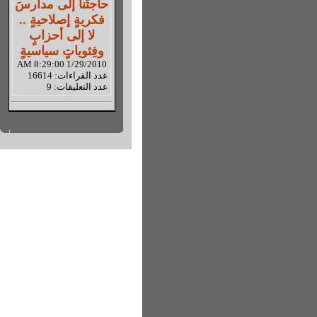
حاجتُنا إلى مدارسَ
فكريةٍ إصلاحيةٍ ..
لا إلى أحزابٍ
وفِئوياتٍ سياسيةٍ
1/29/2010 8:29:00 AM
عدد القراءات: 16614
عدد التعليقات: 9