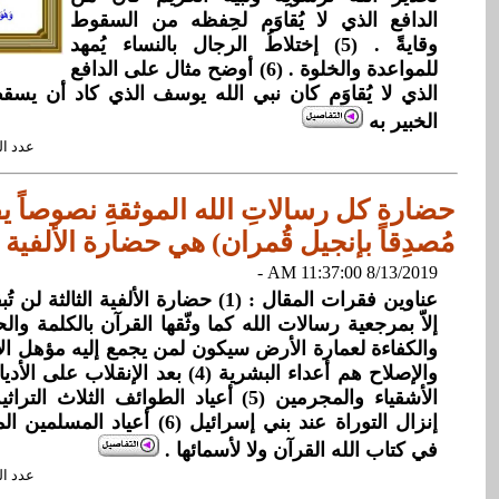
الدافع الذي لا يُقاوَم لحِفظه من السقوط
وقايةً . (5) إختلاطُ الرجال بالنساء يُمهد
للمواعدة والخلوة . (6) أوضح مثال على الدافع
الذي لا يُقاوَم كان نبي الله يوسف الذي كاد أن يسق
الخبير به
عدد القراءات: 
حضارة كل رسالاتِ الله الموثقةِ نصوصاً يق
مُصدِقاً بإنجيل قُمران) هي حضارة الألفية ا
8/13/2019 11:37:00 AM -
عناوين فقرات المقال : (1) حضارة الألفية الث
والإصلاح هم أعداء البشرية (4) بعد الإنق
الأشقياء والمجرمين (5) أعياد الطوائف الثلاث
إنزال التوراة عند بني إسرائيل (6) 
في كتاب الله القرآن ولا لأسمائها .
عدد القراءات: 