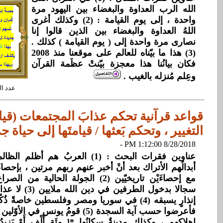
الله الرب العداوة والبغضاء بين اليهود مرة
واحدة ، إلى يوم القيامة : (2) وكذلك أغرى
اللهُ العداوة والبغضاء بين الذين قالوا إنا
نصارى مرة واحدة إلى ( يوم القيامة ) كذلك .
(3) هذا ما بيّناه للعالم على موقعنا منذ 2008
فكان بيانُنا هذا معجزة بيّنتْ عظَمة القرآن
وعِلم مُنزله بالغيب .
عدد القراءات: 
قواعد قرآنية تحكم عذابَ المجتمعات (قيام
التغيير ، وتحكم بَعثها / قيامتَها إلى حياة جد
8/28/2018 1:12:00 PM -
عناوين فقرات البحث : (1) العربُ هم أ
أبدالُهم الأتراك بعد أنْ أخبر عنهم ربهم مرتين ، بإحصاء
مع إحصاءَيْن تاريخيّين (2) الجولة الحال
سجالا بدخول الطرفي
إنذارٍ يسبقه (4) في سوريا ومصر وفلسطين خاصةً 
فأعرضوا حسب آية السجدة (5) قومُ يونس 