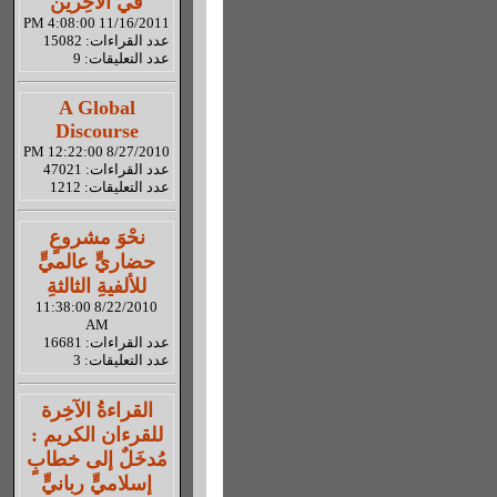
في الآخِرين
11/16/2011 4:08:00 PM
عدد القراءات: 15082
عدد التعليقات: 9
A Global
Discourse
8/27/2010 12:22:00 PM
عدد القراءات: 47021
عدد التعليقات: 1212
نحْوَ مشروعٍ
حضاريٍّ عالميٍّ
للألفيةِ الثالثةِ
8/22/2010 11:38:00
AM
عدد القراءات: 16681
عدد التعليقات: 3
القراءةُ الآخِرة
للقرءان الكريم :
مُدخَلٌ إلى خطابٍ
إسلاميٍّ ربانيٍّ