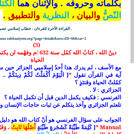
بكلماته وحروفه . والإثنان هما
الكت
النّصُّ
والبيان ،
النظرية
والتطبيق .
.
القراءة الآخرة للقرءان
:
خطاب إسلامي عصر
/kuno-rabbaniyeen.org/?page=details&newsID=66&cat=2
(3)
دينُ الله ، كتابُ الله كمُل سنة 2
الحياة
مع الأسف ، لم يدرك هذا أحدُ إسلاميي الجزائر حين 
آية في القرآن تقول
*
كمُلتْ الحياة وقتئذٍ ؟
الجزائري : لا .
الفرنسي : فكيف يكمل الدين قبل أن تكمل الحياة ؟
تلعثم الجزائري وأخذ يتكلم عن ثبات حاجات الإنسان وغرا
الجواب على سؤال الفرنسي هو أنّ
كتاب الله هو دليل
Manual
*
[ كَلِمَةً طَيِّبَةً كَشَجَرةٍ طَيِّبَةٍ
أَصْلُهَا ثَابِتٌ
،
وَفَ