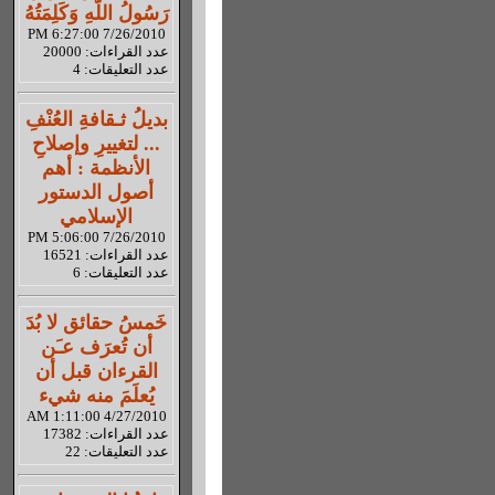
رَسُولُ اللّهِ وَكَلِمَتُهُ
7/26/2010 6:27:00 PM
عدد القراءات: 20000
عدد التعليقات: 4
بديلُ ثـقافةِ العُنْفِ
... لتغييرِ وإصلاحِ
الأنظمة : أهم
أصول الدستور
الإسلامي
7/26/2010 5:06:00 PM
عدد القراءات: 16521
عدد التعليقات: 6
خَمسُ حقائق لا بُدَ
أن تُعرَف عـَن
القرءان قبل أن
يُعلَمَ منه شيء
4/27/2010 1:11:00 AM
عدد القراءات: 17382
عدد التعليقات: 22