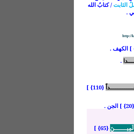
لُ الثابت
/ كتابُ الله
ي .
http:/
ـــدا
.
ـــــــــــــداً
{110} ]
 الجن .
الَمِيـــــــنَ
{65} ]