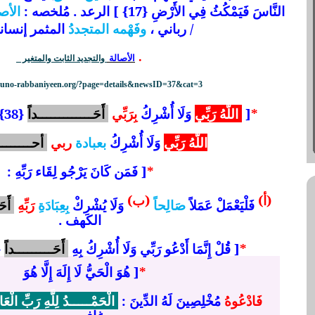
النَّاسَ فَيَمْكُثُ فِي الأَرْضِ {17} ] الرعد . مُلخصه :
الأص
/ رباني ،
وفَهْمه المتجددُ
المثمر إنسان
.
الأصالة
والتجديد الثابت والمتغير
/kuno-rabbaniyeen.org/?page=details&newsID=37&cat=3
*
[
اللَّهُ رَبِّي
وَلَا أُشْرِكُ
بِرَبِّي
أَحَـــــــــــــداً
{38} ] الكهف .
اللَّهُ رَبِّي
وَلَا أُشْرِكُ
بعبادة
ربي
أحــــــــ
*
[ فَمَن كَانَ يَرْجُو لِقَاء رَبِّهِ :
(أ)
(ب)
فَلْيَعْمَلْ عَمَلاً
صَالِحاً
وَلَا يُشْرِكْ
بِعِبَادَةِ
رَبِّهِ
أَحَ
الكهف .
*
[ قُلْ إِنَّمَا أَدْعُو رَبِّي وَلَا أُشْرِكُ بِهِ
أَحَـــــــــداً
{20} ]
*
[ هُوَ الْحَيُّ لَا إِلَهَ إِلَّا هُوَ
فَادْعُوهُ
مُخْلِصِينَ لَهُ الدِّينَ :
الْحَمْـــــدُ لِلَّهِ رَبِّ الْعَ