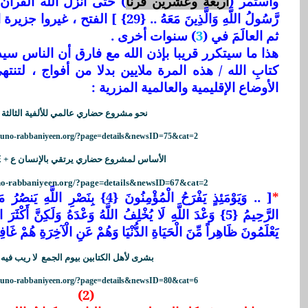
واستمر (
أربعةً وعشرين قرنا
) حتى أنزل الله القرآنَ 
رَّسُولُ اللَّهِ وَالَّذِينَ مَعَهُ .. {29} ] الفتح ، غيروا جزيرة العرب في (
ثم العالَمَ في (
3
) سنوات أخرى .
هذا ما سيتكرر قريبا بإذن الله مع فارق أن الناس سيد
كتابِ الله / هذه المرة ملايين بدلا من أفواج ، لتنت
الأوضاع الإقليمية والعالمية المزرية :
نحو مشروع حضاري عالمي للألفية الثالثة
/kuno-rabbaniyeen.org/?page=details&newsID=75&cat=2
الأساس لمشروع حضاري يرتقي بالإنسان ع
+
E
uno-rabbaniyeen.org/?page=details&newsID=67&cat=2
*
[ .. وَيَوْمَئِذٍ يَفْرَحُ الْمُؤْمِنُونَ {4} بِنَ
يَعْلَمُونَ ظَاهِراً مِّنَ الْحَيَاةِ الدُّنْيَا وَهُمْ عَنِ الْآخِرَةِ هُمْ غَافِلُونَ {7} 
بشرى لأهل الكتابين بيوم الجمع
لا ريب فيه
/kuno-rabbaniyeen.org/?page=details&newsID=80&cat=6
(2)