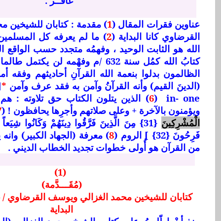
غافــر .
عناوين فقرات المقال (
1
) مقدمة :
كتابان للشيخين م
القرضاوي كانا البداية (
2
) ما لم يعرفه كل المسلمين ع
الله هو الثابت الوحيد ، وفهمُه متجدد حسب الواقع ال
كتابُ الله كمُل سنة 632 /م وفهْمه لن يكتمل طالما استمرتْ الحياة (
الظالمون بدلوا بنعمة الله القرآنِ أحاديثهم وفقه أم
(الدينَ القيم) وأنه القرآنُ وآمن به فقد عرف وآمن
*
[
in- one
(
6
) الذين يتلون الكتاب حق تلاوته : هم
ويؤمنون بالآخرة + وعلى صلاتهم وأجرِها يحافظون ! (
7
الْمُشْرِكِينَ
{31} مِنَ الَّذِينَ فَرَّقُوا دِينَهُمْ وَكَانُوا شِيَعاً
فَرِحُونَ {32}‏ ] الروم (
8
) معرفة (الجهاد الكبير) وانه 
من القرآن هو أُولى خطوات تجديد الخطاب الديني .
(1)
(مُقَـــدَّمة)
كتابان للشيخين محمد الغزالي ويوسف القرضاوي / غفر
البداية