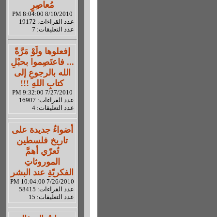
مُعاصِرٍ
8/10/2010 8:04:00 PM
عدد القراءات: 19172
عدد التعليقات: 7
إفعلوها ولَوْ مَرَّةً
... فاعتَصِموا بحبْلِ
الله بالرجوعِ إلى
كتابِ اللهِ !!!
7/27/2010 9:32:00 PM
عدد القراءات: 16907
عدد التعليقات: 4
أضواءٌ جديدة على
تاريخ فلسطين
تُعرّي أهمَّ
الموروثاتِ
الفكريّةِ عند البشر
7/26/2010 10:04:00 PM
عدد القراءات: 58415
عدد التعليقات: 15