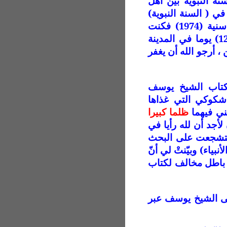
نة النبوية بين أهل
ي ( السنة النبوية)
وكونِها ثابتة ثباتَ القرآن لدرجة أنني حججتُ حجة سنية (1974) فكنت
التزم بالسنة في أدق التفصيلات حتى أنني مكثت (12) يوما في المدينة
، أرجو الله أن يغفر
 كتاب الشيخ يوسف
شكوكي التي غذاها
ني فيهما
ظلما كبيرا
لأجد أن لله رأيا في
 فتشجعت على البحث
كتاب الله وآياته التي بَهتتني ولم استطع ردها (40/الأنبياء) وبيّنتْ لي أنّ
و باطل مخالف لكتاب
كس إلى الشيخ يوسف عبر