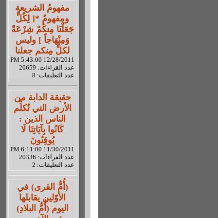
مفهومُ الشريعة
ومفهومُ *[ لِكُلٍّ
جَعَلْنَا مِنكُمْ شِرْعَةً
وَمِنْهَاجاً ] وليس
لكلٍّ مِنكم جعلنا
12/28/2011 5:43:00 PM
عدد القراءات: 20659
عدد التعليقات: 8
حقيقة الدابة من
الأرض التي تُكلِّم
الناس الذين :
كَانُوا بِآيَاتِنَا لَا
يُوقِنُونَ
11/30/2011 6:11:00 PM
عدد القراءات: 20336
عدد التعليقات: 2
(أُمُّ القرى) في
الأوّلين يقابلها
اليوم (أُمُّ البلادِ)