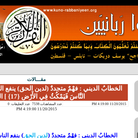
مقـــالات
الخطابُ الديني : فهْمٌ متجددٌ (لدين الحق) ينفع الناس *[
النَّاسَ فَيَمْكُثُ فِي الأَرْضِ {17} ] الرعد
11/20/2015 4:19:00 PM
عدد المشاهدات:7538
عدد التعليقات: 0
11/20/2015 4:19:00 PM
الخطابُ الديني : فهْمٌ متجددٌ (
لدين الحق
) ينفع الن