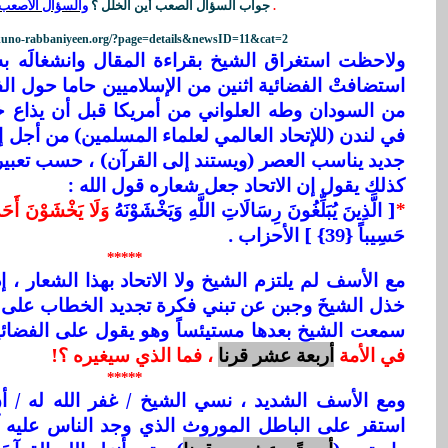
جواب السؤال الصعب أين الخلل ؟
والسؤال الأصعب 
.
/kuno-rabbaniyeen.org/?page=details&newsID=11&cat=2
ولاحظت استغراق الشيخ بقراءة المقال وانشغالَه به
استضافتْ الفضائية اثنين من الإسلاميين حاما حول ال
من السودان وطه العلواني من أمريكا قبل أن يذاع خ
في لندن (للإتحاد العالمي لعلماء المسلمين) من أجل
جديد يناسب العصر (ويستند إلى القرآن) ، حسب تعبي
كذلك يقول إن الاتحاد جعل شعاره قول الله :
*
[ الَّذِينَ يُبَلِّغُونَ رِسَالَاتِ اللَّهِ وَيَخْشَوْنَهُ
وَلَا يَخْشَوْنَ أَحَداً 
حَسِيباً {39} ] الأحزاب .
*****
مع الأسف لم يلتزم الشيخ ولا الاتحاد بهذا الشعار ، إذ
خذل الشيخَ وجبن عن تبني فكرة تجديد الخطاب على 
سمعت الشيخ بعدها مستيئساً وهو يقول على الفضائي
في الأمة
أربعة عشر قرنا
، فما الذي سيغيره ؟!
*****
ومع الأسف الشديد ، نسي الشيخ / غفر الله له / 
استقر على الباطل الموروث الذي وجد الناس عليه آب