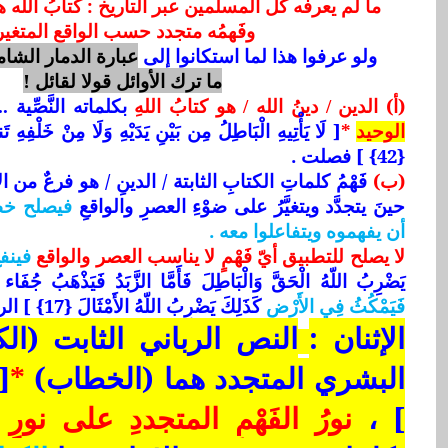
ما لم يعرفه كل المسلمين عبر التاريخ : كتابُ الله ه
وفَهمُه متجدد حسب الواقع المتغير
ولو عرفوا هذا لما استكانوا إلى
عبارة الدمار الشا
ما ترك الأوائل قولا لقائل !
(أ)
الدين
/
دينُ الله
/
هو
كتابُ اللهِ
بكلماته النَّصِّية
.
*
[ لَا يَأْتِيهِ الْبَاطِلُ مِن بَيْنِ يَدَيْهِ وَلَا مِنْ خَلْفِهِ 
الوحيد
{42} ] فصلت .
(ب)
فَهْمُ كلماتِ الكتابِ الثابتة / الدينِ / هو فرعٌ من ا
حينَ يتجدَّد ويتغيَّرُ على ضوْءِ العصرِ والواقعِ
فيصلح خطاب
أن يفهموه ويتفاعلوا معه .
لا يصلح للتطبيق أيّ فَهْمٍ لا يناسب العصر والواقع
فينف
يَضْرِبُ اللّهُ الْحَقَّ وَالْبَاطِلَ فَأَمَّا الزَّبَدُ فَيَذْهَبُ جُفَاء
فَيَمْكُثُ فِي الأَرْضِ
كَذَلِكَ يَضْرِبُ اللّهُ الأَمْثَالَ {17} ] الرعد .
الإثنان :
النص الرباني الثابت (الكت
البشري المتجدد هما (الخطاب)
*
[
] ،
نورُ الفَهْمِ المتجددِ على نورِ ال