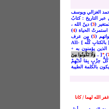
حمد الغزالي ويوسف
بر التاريخ : كتابُ
متغير (
3
) دينُ الله ،
)
4
واتهم (
5
) من عرف
 بالكتابِ كُلِّه ]
All-
 الذين يؤمنون به +
)
*
[ ..
وَلَا تَكُونُوا مِنَ
 كُلُّ حِزْبٍ بِمَا لَدَيْهِمْ
يكون بالكلمة الطيبة
 الله لهما / كانا