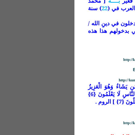
فغيّر
بــــه
[ مُّحَمَّدٌ
22
) سنة
خلون في دينِ الله /
هي بدخولهم هذا هذه
http:/
http://k
صْرِ اللَّهِ يَنصُرُ مَن يَشَاءُ وَهُوَ الْعَزِيزُ
الرَّحِيمُ {5} وَعْدَ اللَّهِ لَا يُخْلِفُ اللَّهُ وَعْدَهُ وَلَكِنَّ أَكْثَرَ النَّاسِ لَا يَعْلَمُونَ {6}
] الروم .
http:/