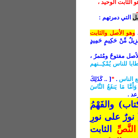
و الثابت الوحيد ،
مل
التي دمرتهم :
.
وهو الأصل والثابت
تَنزِيلٌ مِّنْ حَكِيمٍ حَمِيدٍ
لأصل مفتوحٌ ومُثمرُ ،
ا للناس يُمْكِــنهم
ع الناس
.
*
[ .. كَذَلِكَ
وَأَمَّا مَا يَنفَعُ النَّاسَ
اب) والفَهْمُ
 نورٌ على نورٍ
نَّصِّ
الثابت