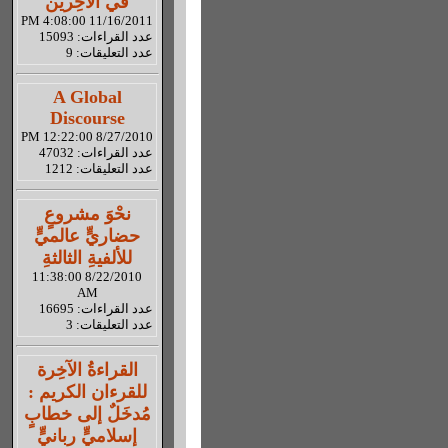
في الآخِرين
11/16/2011 4:08:00 PM
عدد القراءات: 15093
عدد التعليقات: 9
A Global
Discourse
8/27/2010 12:22:00 PM
عدد القراءات: 47032
عدد التعليقات: 1212
نحْوَ مشروعٍ
حضاريٍّ عالميٍّ
للألفيةِ الثالثةِ
8/22/2010 11:38:00
AM
عدد القراءات: 16695
عدد التعليقات: 3
القراءةُ الآخِرة
للقرءان الكريم :
مُدخَلٌ إلى خطابٍ
إسلاميٍّ ربانيٍّ