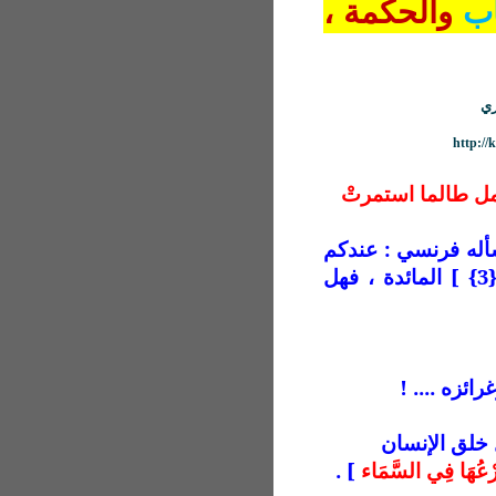
اب
والحكمة ،
ي
http:/
63 /م وفهْمه لن يكتمل طالما استمرتْ
سأله فرنسي : عندكم
[ الْيَوْمَ أَكْمَلْتُ لَكُمْ دِينَكُمْ .. {3} ] المائدة ، فهل
ئزه .... !
 خلق الإنسان
رْعُهَا فِي السَّمَاء
]
.