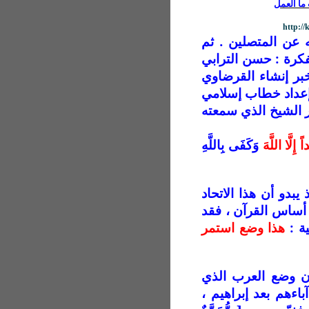
ما العمل
http:/
 عن المتصلين . ثم
فكرة : حسن الترابي
بر إنشاء القرضاوي
 إعداد خطاب إسلامي
ر الشيخ الذي سمعته
إِلَّا اللَّهَ
وَكَفَى بِاللَّهِ
 يبدو أن هذا الاتحاد
أساس القرآن ، فقد
ة :
هذا وضع استمر
أن وضع العرب الذي
اءهم بعد إبراهيم ،