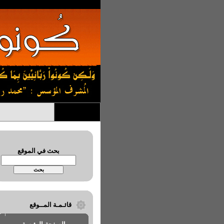
بحث في الموقع
قائـمـة المــوقع