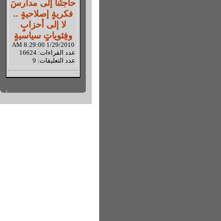
حاجتُنا إلى مدارسَ
فكريةٍ إصلاحيةٍ ..
لا إلى أحزابٍ
وفِئوياتٍ سياسيةٍ
1/29/2010 8:29:00 AM
عدد القراءات: 16624
عدد التعليقات: 9