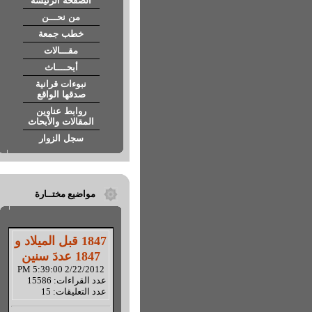
الصفحة الرئيسة
من نحـــن
خطب جمعة
مقـــالات
أبحــــاث
نبوءات قرانية
صدقها الواقع
روابط عناوين
المقالات والأبحاث
سجل الزوار
مواضيع مختــارة
1847 قبل الميلاد و
1847 عددَ سنين
2/22/2012 5:39:00 PM
عدد القراءات: 15586
عدد التعليقات: 15