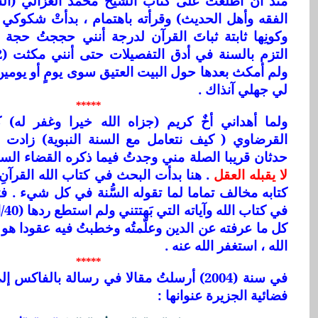
منذ أنْ اطّلعتُ على كتاب الشيخ محمد الغزالي (الس
الفقه وأهل الحديث) وقرأته باهتمام ، بدأتْ شكوكي ف
ولم أمكث بعدها حول البيت العتيق سوى يومٍ أو يومين 
لي جهلي آنذاك .
*****
ولما أهداني أخٌ كريم (جزاه الله خيرا وغفر له)
القرضاوي ( كيف نتعامل مع السنة النبوية) زادت 
حدثان قريبا الصلة مني وجدتُ فيما ذكره القضاء الس
لا يقبله العقل
. هنا بدأت البحث في كتاب الله القرآنِ 
كتابه مخالف تماما لما تقوله السُّنة في كل شيء .
في 
كل ما عرفته عن الدين وعلّمتُه وخطبتُ فيه عقودا ه
الله ، استغفر الله عنه .
*****
في سنة (2004) أرسلتُ مقالا في رسالة بالفا
فضائية الجزيرة عنوانها :