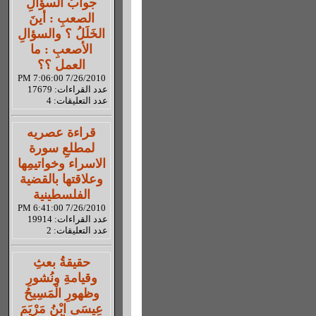
جوابُ السؤالِ
الصعبِ : أينَ
الخَلَلُ ؟ والسؤالِ
الأصعبِ : ما
العمل ؟؟
7/26/2010 7:06:00 PM
عدد القراءات: 17679
عدد التعليقات: 4
قراءة عصريه
لمطلعِ سورة
الاسراء وخواتيمِها
وعلاقتها بالقضية
الفلسطينية
7/26/2010 6:41:00 PM
عدد القراءات: 19914
عدد التعليقات: 2
حقيقةُ بعثِ
وقيامةِ ونُشورِ
وظهورِ الْمَسِيحُ
عِيسَى ابْنُ مَرْيَمَ