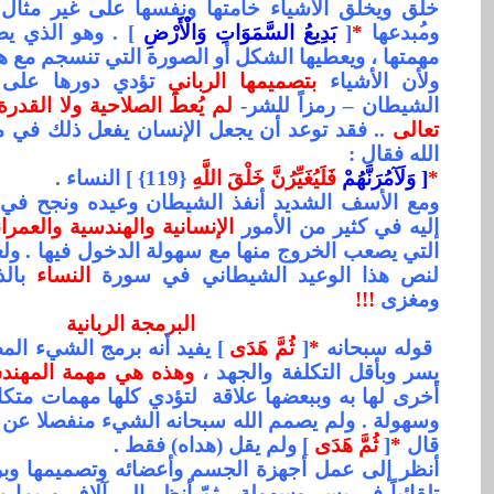
خلق ويخلق الأشياء خامتها ونفسها على غير مثال 
وم
بدعها
*
[
بَدِيعُ السَّمَوَاتِ وَالْأَرْضِ
] . وهو الذي يصم
مهمتها ، ويعطيها الشكل أو الصورة التي تنسجم مع هذ
ولأن الأشياء
بتصميمها الرباني
تؤدي دورها على 
الشيطان –
رمزاً للشر-
لم يُعطَ الصلاحية ولا القدر
تعالى
.. فقد توعد أن يجعل الإنسان يفعل ذلك في م
الله فقال :
*
[ وَلَآمُرَنَّهُمْ
فَلَيُغَيِّرُنَّ خَلْقَ اللَّهِ
{119} ] النساء .
ومع الأسف الشديد أنفذ الشيطان وعيده ونجح في 
إليه في كثير من الأمور
الإنسانية والهندسية والعمران
التي يصعب الخروج منها مع سهولة الدخول فيها . ولع
لنص هذا الوعيد الشيطاني في سورة
النساء
بالذ
ومغزى
!!!
البرمجة الربانية
قوله سبحانه
*
[
ثُمَّ هَدَى
] يفيد أنه برمج الشيء الم
يسر وبأقل التكلفة والجهد ،
وهذه هي مهمة المهن
أخرى لها به وببعضها علاقة
لتؤدي كلها مهمات متكا
وسهولة . ولم يصمم الله سبحانه الشيء منفصلا عن ال
قال
*
[
ثُمَّ هَدَى
] ولم يقل (هداه) فقط .
أنظر إلى عمل أجهزة الجسم وأعضائه وتصميمها وبرم
تلقائياً في يسر وسهولة . ثمّ أنظر إلى آلاف وربما