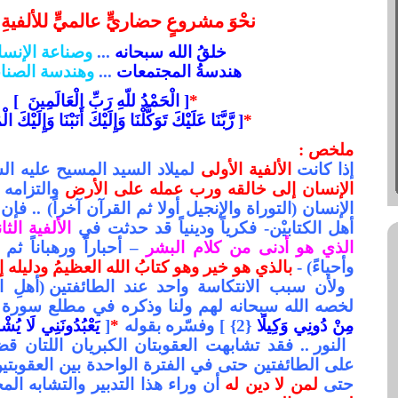
نحْوَ مشروعٍ حضاريٍّ عالميٍّ للألفيةِ ال
خلقُ الله
سبحانه
...
وصناعة
الإنسا
هندسةُ المجتمعات
...
وهندسة
الصنا
*
[ الْحَمْدُ للّهِ رَبِّ الْعَالَمِينَ
]
*
[
رَّبَّنَا عَلَيْكَ تَوَكَّلْنَا وَإِلَيْكَ أَنَبْنَا وَإِلَيْكَ ا
ملخص :
إذا كانت
الألفية الأولى
لميلاد السيد المسيح عليه ا
الإنسان إلى خالقه ورب عمله على الأرض
والتزامه 
الإنسان (التوراة والإنجيل أو
لا ثم القرآن آخراً) .. فإ
أهل الكتابيْن- فكرياً ودينياً قد حدثت في
الألفية الثان
الذي هو أدنى من كلام البشر
– أحباراً ورهباناً ثم 
وأحياءً) -
بالذي هو خير وهو كتابُ الله العظيمُ ودليله 
ولأن سبب الانتكاسة واحد عند
الطائفتين
(أهلِ ا
لخصه الله سبحانه لهم ولنا وذ
كره في مطلع سورة 
مِنْ دُونِي
وَكِيلًا
{2} ] وفسّره بقوله
*
[
يَعْبُدُونَنِي لَا يُش
النور .. فقد تشابهت العقوبتان الكبريان اللتان ق
على
الطائفتين
حتى في الفترة الواحدة بين العقوبتي
حتى
لمن لا دين له
أن وراء هذا التدبير والتشابه 