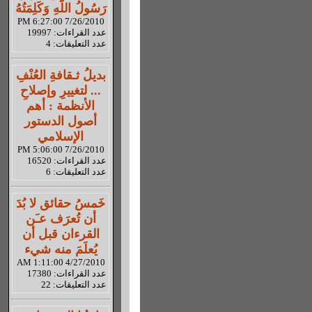
رَسُولُ اللّهِ وَكَلِمَتُهُ
7/26/2010 6:27:00 PM
عدد القراءات: 19997
عدد التعليقات: 4
بديلُ ثـقافةِ العُنْفِ
... لتغييرِ وإصلاحِ
الأنظمة : أهم
أصول الدستور
الإسلامي
7/26/2010 5:06:00 PM
عدد القراءات: 16520
عدد التعليقات: 6
خَمسُ حقائق لا بُدَ
أن تُعرَف عـَن
القرءان قبل أن
يُعلَمَ منه شيء
4/27/2010 1:11:00 AM
عدد القراءات: 17380
عدد التعليقات: 22