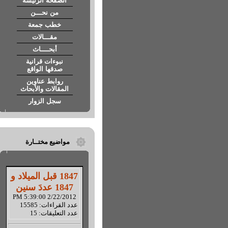
الصفحة الرئيسة
من نحـــن
خطب جمعة
مقـــالات
أبحــــاث
نبوءات قرانية
صدقها الواقع
روابط عناوين
المقالات والأبحاث
سجل الزوار
مواضيع مختــارة
1847 قبل الميلاد و
1847 عددَ سنين
2/22/2012 5:39:00 PM
عدد القراءات: 15585
عدد التعليقات: 15