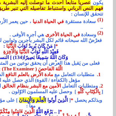
يكون
عصرياً متابعاً أحدث ما توصلت إليه البشرية
فهم النص الرباني واستنباط تفاصيله التي تنير طريق
تتحقق للإنسان :
(1)
سعادة
مستقرة
في الحياة الدنيا
،
حين يعمر الأر
..
(2)
وسعادة
في الحياة الأخرى
هي أجر
ه الأو
فى .
فعرْضُ الله سبحانه قائم لكل البشر بأجرين وثوابين ل
*
[ مَنْ كَانَ يُرِيدُ ثَوَابَ
الدُّنْيَا
:
فَعِنْدَ اللَّهِ ثَوَابُ
الدُّنْيَا وَالْآخِرَةِ
وَكَانَ اللَّهُ سَمِيعًا بَصِيرًا(134) ] النساء
فعلى من يَقبل هذا العر
ض أن يحقق نوعين من المت
الّلهَ الفاحصَ (
The Examiner
)
:
1.
متطلبات التعامل مع
مادة الأرض بالعلم النافع
الذ
مؤه
ل (الكفاءة
/
القوة)
الذي حصل عليه ال
2.
ومتطلبات
التعامل
الأمين
مع البشر بنظام الخالق
ال
[
بِالْكِتَابِ كُلِّهِ
]
وحصل عليه المسلمون الاوّلون .
وبذلكم يحصل
*
[
الَّذِينَ أُوتُوا
الْعِلْمَ وَالْإِيمَانَ
] على مؤهّ
معاً :
*
[ .. يَرْفَعِ اللَّهُ
الَّذِينَ ءَامَنُوا مِنْكُمْ