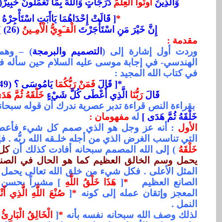
وَالَّذِينَ
أُوتُوا الْعِلْمَ
دَرَجَاتٍ وَاللَّهُ بِمَا تَعْمَلُونَ خَبِيرٌ(11) ]
*
[ قَالَتْ إِحْدَاهُمَا يَاأَبَتِ اسْتَأْجِرْهُ 
إِنَّ خَيْرَ مَنِ اسْتَأْجَرْتَ
الْقـَوِيُّ الْأَمِـينُ
(26) ] القصص
مقد
مة :
وردت أول إشارة إلى (
التصميم والبرمجة
) –
وهم
الهندسي- في إجابة موسى عليه السلام حين سأله فر
في كتاب الله المجيد :
*[ قَالَ
فَمَنْ رَبُّكُمَا
يَامُوسَى ؟ (49)
قَالَ
رَبُّنَا
الَّذِي أَعْطَى كُلَّ شَيْءٍ
خَلْقَهُ ثُمَّ هَد
بقراءة النص قراءة تدبر عصرية ندرك أن قوله سبحا
خَلْقَهُ ثُمَّ هَدَى ]
له
مفهومان :
الأول
: أنه عز وجل هو الذي صمم كل شيء فأعط
التي تناسب الغرض الذي من أجله خلـقه الله ربُّه . فإذ
خَلْقَهُ
) إلى الله المصمم سبحانه أفادت كذلك أن
كل
يحمل وسم الخالق العظيم كما هو الحال في الصن
المثل الأعلى . فكل شيء من خلق الله تعالى يحمل و
الصانع العظيم
*
[
هَذَا خَلْقُ اللَّهِ
] مشيراً بحسن 
المعجز وإتقان عمله إلى كونه
*
[
صُنْعَ اللَّهِ الَّذِي أَ
النمل
.
لذلك وصف الله سبحانه نفسه بأنه
*
[
الْخَالِقُ الْبَارِئُ