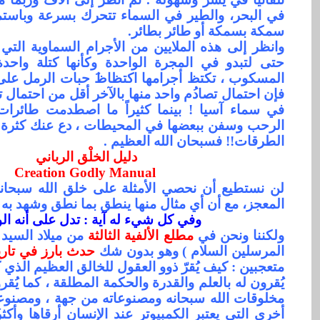
في البحر، والطير في السماء تتحرك بسرعة وباست
سمكة بسمكة أو طائر بطائر.
وانظر إلى هذه الملايين من الأجرام السماوية التي ت
حتى لتبدو في المجرة الواحدة وكأنها كتلة واحدة
المسكوب ، تكتظ أجرامها اكتظاظ
حبات الرمل على
فإن احتمال تصاد
م واحد منها بالآخر أقل من احتمال ت
في سماء آسيا ! بينما كثيراً ما اصطدمت طائرات
الرحب وسفن ببعضها في المحيطات ، دع عنك كثرة 
الطرقات!! فسبحان الله العظيم .
دليل الخلْق الرباني
Creation Godly Manual
لن نستطيع أن نحصي الأمثلة على خلق الله سبحانه
المعجز، مع أن أي مثال منها ينطق بما نطق وشهد به
وفي كل شيء له آية : تدل على أنه الو
ولكننا ونحن في
مطلع الألفية الثالثة
من ميلاد السيد
المرسلين السلام )
وهو بدون شك
حدث بارز في تاريخ
متعجبين : كيف يُقرّ ذوو العقول للخالق العظيم الذي ك
يُقرون له بالعلم والقدرة والحكمة المطلقة ، كما يُقر
مخلوقات الله سبحانه ومصنوعاته من جهة ، ومصنوع
أخرى التي يعتبر الكمبيوتر عند الإنسان أرقاها وأكثر