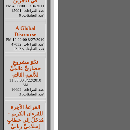
في الآخِرين
11/16/2011 4:08:00 PM
عدد القراءات: 15091
عدد التعليقات: 9
A Global
Discourse
8/27/2010 12:22:00 PM
عدد القراءات: 47032
عدد التعليقات: 1212
نحْوَ مشروعٍ
حضاريٍّ عالميٍّ
للألفيةِ الثالثةِ
8/22/2010 11:38:00
AM
عدد القراءات: 16692
عدد التعليقات: 3
القراءةُ الآخِرة
للقرءان الكريم :
مُدخَلٌ إلى خطابٍ
إسلاميٍّ ربانيٍّ