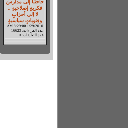
حاجتُنا إلى مدارسَ
فكريةٍ إصلاحيةٍ ..
لا إلى أحزابٍ
وفِئوياتٍ سياسيةٍ
1/29/2010 8:29:00 AM
عدد القراءات: 16623
عدد التعليقات: 9