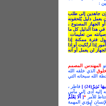
ين :
وْن جاهدين إلى طلب
ن بعمل دليل
يُلحقونه
 الجهاز المصنوع ،
 في هذا الدليل كل ما
يانته من تعليمات
ل فترة ممكنة إذا
ور إذا ارتُكبت أو
اذا
جهاز لن يعمل أو أنه
هو
المهندس المصمم
خلوق
الذي خلقه الله
ة الله سبحانه التي
ا نَذِيرٌ(24) ]
فاطر ،
إليه أدى إلى مآسٍ
حتاط للأمر
*
[ أَلَا يَعْلَمُ
إنسان ليؤدي المهمة