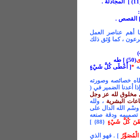
المجادلة
.
:
.
ا أهم عناصر العمل
عون ، كما وُثق ذلك
َى
(50) ] طه
نه
*
[ أَعْطَى كُلَّ شَيْءٍ
اه خصائصه وصورته
ا أ
عدنا الضمير في (
 مخلوق لله عز وجل
اعات البشرية
، ولله
سْم الله الدال على
تصميمه ودقة صنعه
تْقَنَ كُلَّ شَيْءٍ
{88} ]
 الْمُصَوِّرُ
] . فهو الذي