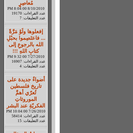
مُعاصِرٍ
8/10/2010 8:04:00 PM
عدد القراءات: 19170
عدد التعليقات: 7
إفعلوها ولَوْ مَرَّةً
... فاعتَصِموا بحبْلِ
الله بالرجوعِ إلى
كتابِ اللهِ !!!
7/27/2010 9:32:00 PM
عدد القراءات: 16907
عدد التعليقات: 4
أضواءٌ جديدة على
تاريخ فلسطين
تُعرّي أهمَّ
الموروثاتِ
الفكريّةِ عند البشر
7/26/2010 10:04:00 PM
عدد القراءات: 58414
عدد التعليقات: 15