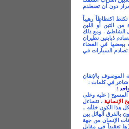
مرار دون أن تصطدم
كتظ اكتظاظاً رهيباً
 من التبن أو اللبن
 الشاطئ . ومع ذلك
صادم ذبابتين تطيران
 ببعضها في الفضاء
تصادم السيارات في
 الموصوف بالإتقان
 شاعر في كلمات :
احد !
 المسيح
( عليه وعلى
 الإنسانية
، نتساءل
ل هذا الكون خلقُه ..
ون بالفرق الهائل بين
ات الإنسان من جهة
ها تعقيداً في مقابل