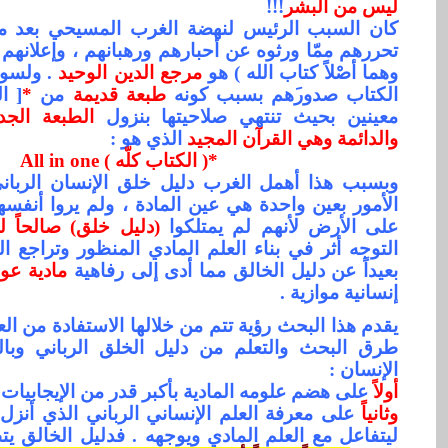
ليس من البشر
!!!
كان السبب
الرئيس
لنهضة الغرب المسيحي بعد منتص
تحر
ر
هم ممّا ورثوه عن أحبارهم ورهبانهم ، وإعلانهم
وهما أصْلاً كتاب الله ) هو
مرجع
الدين الوحيد
. ولسو
الكتاب صدور
هم بسبب كونه
طبعة
قديمة
من
*
[ ا
معينين بحيث تنتهي صلاحيتها بنزول
الطبعة
الجدي
والدائمة وهي القرآن المجيد
الذي هو :
*( الكتاب كلّه )
All in one
وبسبب هذا أهمل الغرب دليل
خلق الإنسان الربان
الأمور بعين
واحدة هي عين المادة ، ولم يروا أنفسهم
على الأرض لأنهم لم يمتلكوا
(دليل خلق) صالحاً ل
التوجه أثر
في بناء
العلم المادي المنظور وتراجع
الع
بعيداً عن دليل الخالق مما أدى إلى رفاهية
مادية عور
إنسانية موازية .
يقدم هذا البحث رؤية
تتم
من خلالها الاستفادة من ال
طرق البحث والتعلم من دليل الخلق الرباني وب
الإنسان :
أو
لاً
على هضم علومه المادية بأكبر قدر من الإيجابيات 
وثانياً
على معرفة العلم الإنساني الرباني الذي أنزل
ليتفاعل مع العلم المادي ويوجهه . فدليل الخالق ي