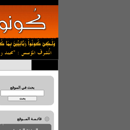
بحث في الموقع
قائـمـة المــوقع