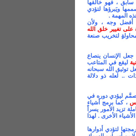
سابق ، فهو خالقها
مها ويَبرؤها لتؤدي
ه المهمة .
أفضل وجه ، ولأن
ة على تغيير خلق الله
حاولة
لتخريب صنعة
جعل الإنسان ينصاع
ية
ليقع في المتاعب
ل توثيق الله سبحانه
ات .. لعله ذو دلالة
صمَّم ليؤدي دوره في
دس
، كما برمج أشياء
ملة
تزيد الأمور يسراً
أشياء الأخرى . لهذا
جتها لتؤدي أدوارها
 ملايين أسراب السمك