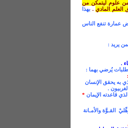
 من علوم ليتمكن من
 العلم المادي
.
بهذا
ض عمارة
تنفع الناس
من يريد
:
.
طلبات
يُرضي بهما :
ي به يحقق الإنسان
غربيون .
ذي قاعدته الإيمان
*
ِليْ
القـوَّة والأمـانة