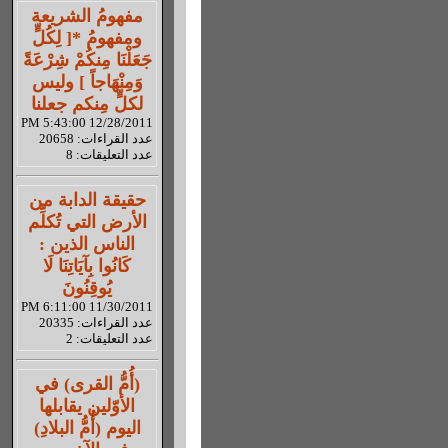
مفهومُ الشريعة
ومفهومُ *[ لِكُلٍّ
جَعَلْنَا مِنكُمْ شِرْعَةً
وَمِنْهَاجاً ] وليس
لكلٍّ مِنكم جعلنا
12/28/2011 5:43:00 PM
عدد القراءات: 20658
عدد التعليقات: 8
حقيقة الدابة من
الأرض التي تُكلِّم
الناس الذين :
كَانُوا بِآيَاتِنَا لَا
يُوقِنُونَ
11/30/2011 6:11:00 PM
عدد القراءات: 20335
عدد التعليقات: 2
(أُمُّ القرى) في
الأوّلين يقابلها
اليوم (أُمُّ البلادِ)