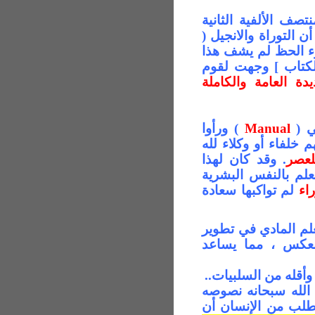
ف الألفية الثانية
 أن
التوراة والانجيل (
ء الحظ لم يشف
هذا
لكتاب ] وجهت لقوم
دة العامة
والكاملة
ي
(
Manual
)
ورأوا
 خلفاء أو وكلاء لله
لعصر
.
وقد
كان لهذا
لم بالنفس البشرية
اء
لم تواكبها سعادة
علم المادي في تطوير
العكس
،
مما يساعد
وأقله من السلبيات..
 الله سبحانه نصوصه
تطلب من الإنسان أن