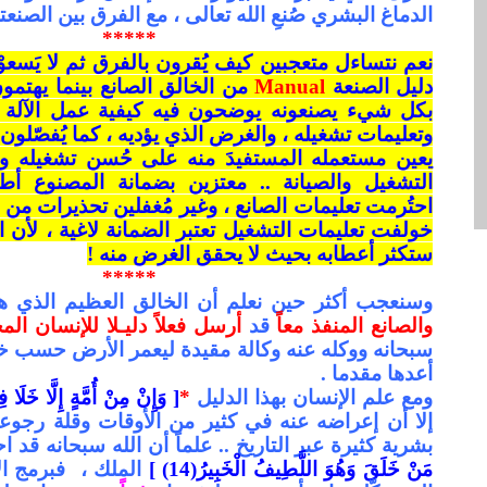
الدماغ البشري صُنعِ الله تعالى ، مع الفرق بين الصنعت
*****
نعم نتساءل متعجبين كيف يُقر
ون بالفرق ثم لا يَسع
دليل الصنعة
Manual
من الخالق الصانع بينما يهتمو
بكل شيء يصنعونه يوضحون فيه كيفية عمل الآلة أو
وتعليمات تشغيله ، والغرض
الذي يؤديه ، كما يُفصّلون
يعين مستعمله المستفيدَ منه على حُسن تشغيله وص
التشغيل والصيانة
..
معتزين بضمانة المصنوع أطو
احتُرمت تعليمات الصانع ، وغير
مُغفلين تحذيرات من أم
خولفت تعليمات التشغيل
تعتبر الضمانة لاغية
،
لأن ال
ستكثر أعطابه بحيث لا يحقق الغرض منه !
*****
وسنعجب أكثر حين نعلم أن الخالق العظيم الذي 
والصانع المنفذ معاً
قد
أرسل فعلاً دليـلا للإنسان الم
سبحانه ووكله عنه وكالة مقيدة ليعمر الأرض حسب خط
أعدها مقدما .
ومع علم الإنسان بهذا الدليل
*
[ وَإِنْ مِنْ أُمَّةٍ إِلَّا خَلَا فِيهَ
إلا أن إعراضه عنه في كثير من الأوقات وقلة
رجوعه 
بشرية كثيرة عبر التاريخ
..
علماً أن الله سبحانه قد ا
مَنْ خَلَقَ وَهُوَ اللَّطِيفُ الْخَبِيرُ(14) ]
الملك ،
فبرمج ال