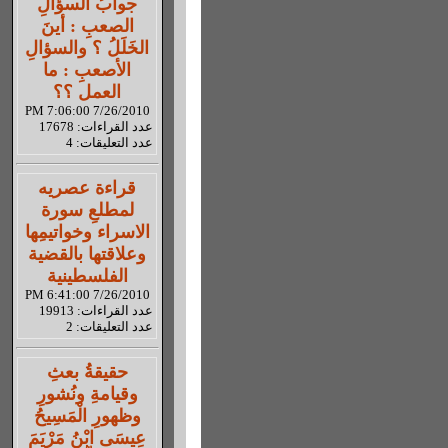
جوابُ السؤالِ
الصعبِ : أينَ
الخَلَلُ ؟ والسؤالِ
الأصعبِ : ما
العمل ؟؟
7/26/2010 7:06:00 PM
عدد القراءات: 17678
عدد التعليقات: 4
قراءة عصريه
لمطلعِ سورة
الاسراء وخواتيمِها
وعلاقتها بالقضية
الفلسطينية
7/26/2010 6:41:00 PM
عدد القراءات: 19913
عدد التعليقات: 2
حقيقةُ بعثِ
وقيامةِ ونُشورِ
وظهورِ الْمَسِيحُ
عِيسَى ابْنُ مَرْيَمَ