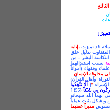
ثالثةِ
ن
عات
لْمَصِيرُ
]
لسلام قد تميزت
بإنابة
المتفاوت بدليل خلق
ن انتكاسة البشر –
من
ية
بسبب استبدالهما
علماء وفقهاء (أمواتاً
إلى مخلوقه الإنسان .
لتوراة وأهل القرآن)
الإسراء
*
[
أَلَّا تَتَّخِذُوا
ْرِكُونَ بِي شَيْئاً
{55} ]
ضى بهما الله سبحانه
ن وبشكل يثبت عملياً
المحسوس
مدبراً عظيما