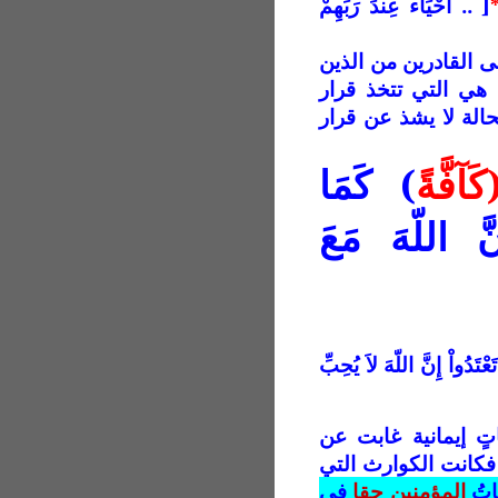
[ .. أَحْيَاء عِندَ رَبِّهِمْ
ى القادرين من الذين
ها هي التي تتخذ قرار
الة لا يشذ عن قرار
َآفَّةً
) كَمَا
َنَّ اللّهَ مَعَ
تَعْتَدُواْ إِنَّ اللّهَ لاَ يُحِبِّ
تٍ إيمانية غابت عن
/ فكانت الكوارث التي
تُ
المؤمنين حقا
في