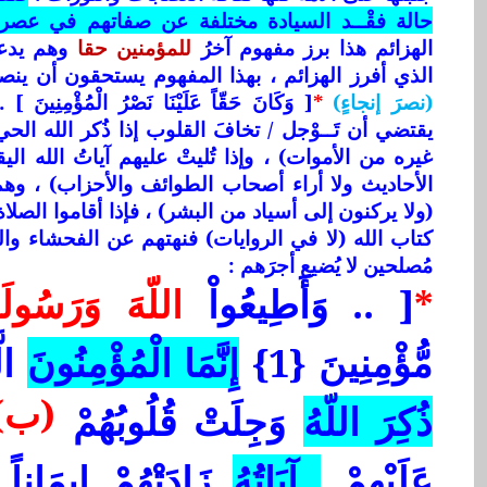
حالة فقْــد السيادة مختلفة عن صفاتهم في عصر 
الهزائم هذا برز مفهوم آخرُ
للمؤمنين حقا
وهم يدعو
الذي أفرز الهزائم ، بهذا المفهوم يستحقون أن ينص
(نصرَ إنجاءٍ)
*
[ وَكَانَ حَقّاً عَلَيْنَا نَصْرُ الْمُؤْمِنِين
يقتضي أن تَــوْجل / تخافَ القلوب إذا ذُكر الله الحي ا
غيره من الأموات) ، وإذا تُليتْ عليهم آياتُ الله اليقي
الأحاديث ولا أراء أصحاب الطوائف والأحزاب) ، وه
(ولا يركنون إلى أسياد من البشر) ، فإذا أقاموا الصل
كتاب الله (لا في الروايات) فنهتهم عن الفحشاء وا
مُصلحين لا يُضيع أجرَهم :
*
[ .. وَأَطِيعُواْ
اللّهَ وَرَسُولَه
مُّؤْمِنِينَ {1}
إِنَّمَا الْمُؤْمِنُونَ
الّ
(ب)
ذُكِرَ اللّهُ
وَجِلَتْ قُلُوبُهُمْ
عَلَيْهِمْ
آيَاتُهُ
زَادَتْهُمْ إِيمَاناً