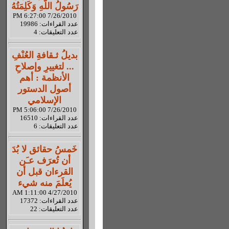
رَسُولُ اللّهِ وَكَلِمَتُهُ
7/26/2010 6:27:00 PM
عدد القراءات: 19986
عدد التعليقات: 4
بديلُ ثـقافةِ العُنْفِ
... لتغييرِ وإصلاحِ
الأنظمة : أهم
أصول الدستور
الإسلامي
7/26/2010 5:06:00 PM
عدد القراءات: 16510
عدد التعليقات: 6
خَمسُ حقائق لا بُدَ
أن تُعرَف عـَن
القرءان قبل أن
يُعلَمَ منه شيء
4/27/2010 1:11:00 AM
عدد القراءات: 17372
عدد التعليقات: 22