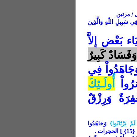
 / مرتين
فِي سَبِيلِ اللّهِ وَالَّذِينَ
َاء بَعْضٍ إِلاَّ
َفَسَادٌ كَبِيرٌ
 وَجَاهَدُواْ فِي
صَرُواْ
أُولَـئِكَ
فِرَةٌ وَرِزْقٌ
لَمْ يَرْتَابُوا)
وَجَاهَدُوا
ت .