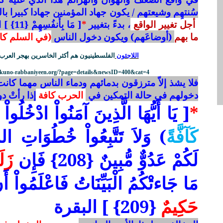
سُنتهِم وشيعتهم / يكون جهاد المؤمنين جهادا كبيرا ب
أجل تغيير الواقع
، بدءً بتغيير
*
[ مَا بِأَنفُسِهِمْ {11} ] الرعد ، حتى يغير
ما بهم
(أوضاعَهم) ويكون دخول الناس
(في السلم كاف
اللاجئون
الفلسطينيون هم أكثر الخاسرين بهجر العرب
.kuno-rabbaniyeen.org/?page=details&newsID=400&cat=4
فلا يشذ إلاّ مترزقون بدمائهم ودماء الناس مهما كان
دخولهم في حالة التمكين في
الحرب كافة
إذا رأتْ د
*
[ يَا أَيُّهَا الَّذِينَ آمَنُواْ ادْخُلُو
كَآفَّةً
) وَلاَ تَتَّبِعُواْ خُطُوَاتِ الشّ
لَكُمْ عَدُوٌّ مُّبِينٌ {208} فَإِن
زَلَل
مَا جَاءتْكُمُ الْبَيِّنَاتُ فَاعْلَمُواْ أَ
حَكِيمٌ
{209} ] البقرة