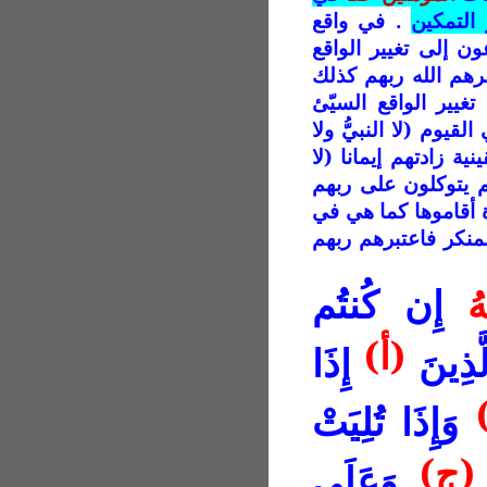
التمكين
. في واقع
ن إلى تغيير الواقع
رهم الله ربهم كذلك
َ ] . تغيير الواقع السيّئ
لقيوم (لا النبيُّ ولا
نية زادتهم إيمانا (لا
م يتوكلون على ربهم
اة أقاموها كما هي في
لمنكر فاعتبرهم ربهم
ُ
إِن كُنتُم
(أ)
َذِينَ
إِذَا
وَإِذَا تُلِيَتْ
(ج)
وَعَلَى