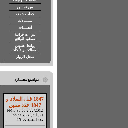
الصفحة الرئيسة
من نحـــن
خطب جمعة
مقـــالات
أبحــــاث
نبوءات قرانية
صدقها الواقع
روابط عناوين
المقالات والأبحاث
سجل الزوار
مواضيع مختــارة
1847 قبل الميلاد و
1847 عددَ سنين
2/22/2012 5:39:00 PM
عدد القراءات: 15573
عدد التعليقات: 15