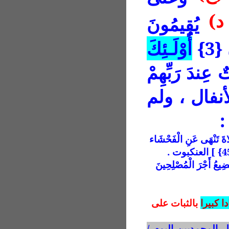
د)
يُقِيمُونَ
{3}
أُوْلَـئِكَ
ٌ عِندَ رَبِّهِمْ
ِزْقٌ كَرِيمٌ {4} ] الأنفال ، ولم
:
َاةَ تَنْهَى عَنِ الْفَحْشَاء
 نُضِيعُ أَجْرَ الْمُصْلِحِينَ
ا كبيرا
بالثبات على
 المحمديين اليوم /