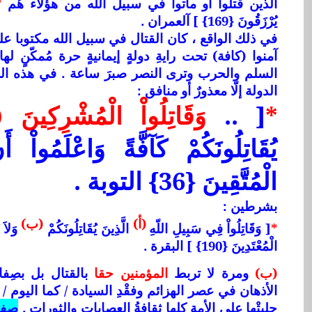
الذين قُتلوا أو ماتوا في سبيل الله من هؤلاء هُم
*
يُرْزَقُونَ {169} ] آلعمران .
في ذلك الواقع ، كان القتال في سبيل الله مكتوبا عل
آمنوا (كافة) تحت رايةِ دولةٍ إيمانيةٍ حرة مُمكّنٍ ل
السلم والحرب وترى النصر صبرَ ساعة . في هذه الح
الدولة إلّا معذورٌ أو منافق :
*
[ ..
وَقَاتِلُواْ الْمُشْرِكِينَ (ك
يُقَاتِلُونَكُمْ كَآفَّةً وَاعْلَمُواْ أ
الْمُتَّقِينَ {36} التوبة .
بشرطين :
(أ)
(ب)
*
[ وَقَاتِلُواْ فِي سَبِيلِ اللّهِ
الَّذِينَ يُقَاتِلُونَكُمْ
وَلاَ 
الْمُعْتَدِينَ {190} ] البقرة .
(ب)
ومرة لا تربط
المؤمنين حقا
بالقتال بل بصِفا
الأذهان في عصر الهزائم وفقْدِ السيادة / كما اليوم 
جلبتْها على الأمة كلها ثقافةُ العصابات والثورات .
صفا