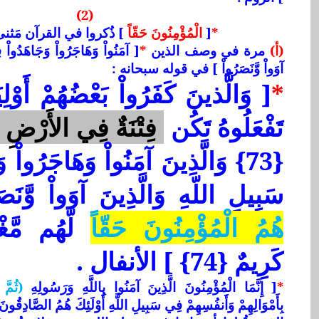
(2)
*
[
الْمُؤْمِنُونَ حَقّاً
] ذُكروا في القرآن مَثنى
(أ)
مرة في وصف الذين
*
[ آمَنُواْ وَهَاجَرُواْ وَجَاهَدُواْ 
آوَواْ وَّنَصَرُواْ ] في قوله سبحانه :
*
[ وَالَّذينَ كَفَرُواْ بَعْضُهُمْ أَوْلِي
تَفْعَلُوهُ تَكُن
فِتْنَةٌ فِي الأَرْضِ و
{73} وَالَّذِينَ آمَنُواْ وَهَاجَرُواْ
سَبِيلِ اللّهِ وَالَّذِينَ آوَواْ وَّنَ
هُمُ الْمُؤْمِنُونَ حَقّاً
لَّهُم مَّغْ
كَرِيمٌ {74} ] الأنفال .
*
[ إِنَّمَا الْمُؤْمِنُونَ الَّذِينَ آمَنُوا بِاللَّهِ وَرَسُولِهِ
(ثُمَّ 
بِأَمْوَالِهِمْ وَأَنفُسِهِمْ فِي سَبِيلِ اللَّهِ أُوْلَئِكَ هُمُ الصَّادِقُونَ {15} ] الحجرا