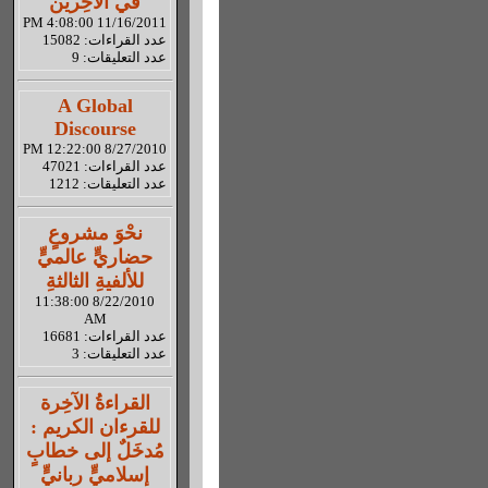
في الآخِرين
11/16/2011 4:08:00 PM
عدد القراءات: 15082
عدد التعليقات: 9
A Global
Discourse
8/27/2010 12:22:00 PM
عدد القراءات: 47021
عدد التعليقات: 1212
نحْوَ مشروعٍ
حضاريٍّ عالميٍّ
للألفيةِ الثالثةِ
8/22/2010 11:38:00
AM
عدد القراءات: 16681
عدد التعليقات: 3
القراءةُ الآخِرة
للقرءان الكريم :
مُدخَلٌ إلى خطابٍ
إسلاميٍّ ربانيٍّ