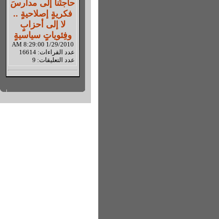
حاجتُنا إلى مدارسَ
فكريةٍ إصلاحيةٍ ..
لا إلى أحزابٍ
وفِئوياتٍ سياسيةٍ
1/29/2010 8:29:00 AM
عدد القراءات: 16614
عدد التعليقات: 9