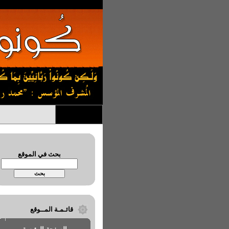
بحث في الموقع
قائـمـة المــوقع