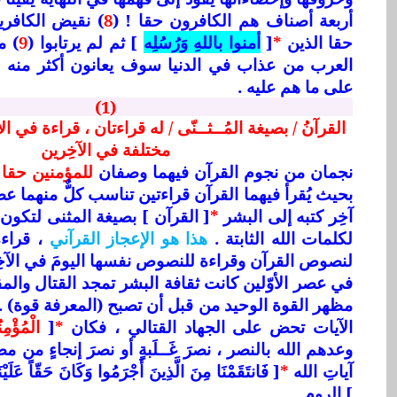
أربعة أصناف هم الكافرون حقا !
(
8
)
نقيض الكافري
حقا الذين
*
[
أمنوا باللهِ وَرُسُلِه
] ثم لم يرتابوا
(
9
) م
العرب من عذاب في الدنيا سوف يعانون أكثر منه 
على ما هم عليه .
(1)
القرآنُ / بصيغة المُــثــنّى / له قراءتان ، قراءة في ا
مختلفة في الآخِرين
نجمان من نجوم القرآن فيهما وصفان
للمؤمنين حقا
ف
بحيث يُقرأ فيهما القرآن قراءتين تناسب كلٌّ منهما عص
آخِر كتبه إلى البشر
*
[ القرآن ] بصيغة المثنى لتكون 
لكلمات الله الثابتة .
هذا هو الإعجاز القرآني
، قراءة
لنصوص القرآن وقراءة للنصوص نفسها اليومَ في الآخِ
في عصر الأوّلين كانت ثقافة البشر تمجد القتال والمق
مظهر القوة الوحيد من قبل أن تصبح (المعرفة قوة) 
الآيات تحض على الجهاد القتالي ، فكان
*
[
الْمُؤْمِ
وعدهم الله بالنصر ، نصرَ غَــلَبةٍ أو نصرَ إنجاءٍ من 
آياتِ الله
*
] الروم .