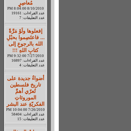
مُعاصِرٍ
8/10/2010 8:04:00 PM
عدد القراءات: 19161
عدد التعليقات: 7
إفعلوها ولَوْ مَرَّةً
... فاعتَصِموا بحبْلِ
الله بالرجوعِ إلى
كتابِ اللهِ !!!
7/27/2010 9:32:00 PM
عدد القراءات: 16897
عدد التعليقات: 4
أضواءٌ جديدة على
تاريخ فلسطين
تُعرّي أهمَّ
الموروثاتِ
الفكريّةِ عند البشر
7/26/2010 10:04:00 PM
عدد القراءات: 58404
عدد التعليقات: 15