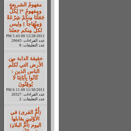
مفهومُ الشريعة
ومفهومُ *[ لِكُلٍّ
جَعَلْنَا مِنكُمْ شِرْعَةً
وَمِنْهَاجاً ] وليس
لكلٍّ مِنكم جعلنا
12/28/2011 5:43:00 PM
عدد القراءات: 20645
عدد التعليقات: 8
حقيقة الدابة من
الأرض التي تُكلِّم
الناس الذين :
كَانُوا بِآيَاتِنَا لَا
يُوقِنُونَ
11/30/2011 6:11:00 PM
عدد القراءات: 20327
عدد التعليقات: 2
(أُمُّ القرى) في
الأوّلين يقابلها
اليوم (أُمُّ البلادِ)