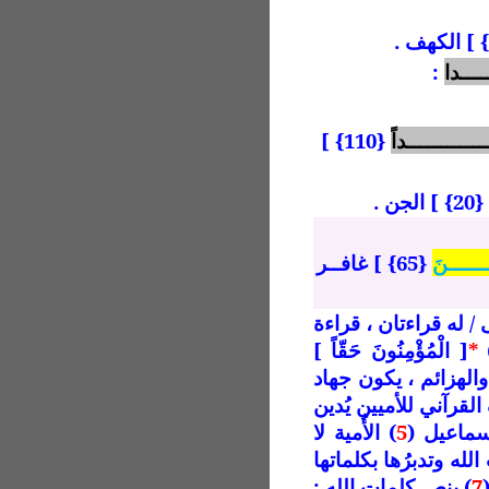
ــــدا
:
ـــــــــــــداً
{110} ]
{20} ] الجن .
يـــــــنَ
{65} ] غافــر
ى / له قراءتان ، قراءة
*
[ الْمُؤْمِنُونَ حَقّاً ]
لهزائم ، يكون جهاد
القرآني للأميين يُدين
إسماعيل
(
5
) الأُمية لا
الله وتدبرُها بكلماتها
7
) بنص كلمات الله :