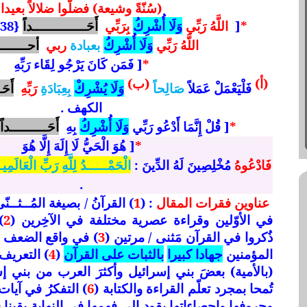
(سُنّةً وشيعة) فضلّوا ضلالاً بعيدا
*
[
اللَّهُ رَبِّي
وَلَا أُشْرِكُ
بِرَبِّي
أَحَـــــــــــــداً
{38} ] الكهف .
اللَّهُ رَبِّي
وَلَا أُشْرِكُ
بعبادة
ربي
أحـــــــ
*
[ فَمَن كَانَ يَرْجُو لِقَاء رَبِّهِ
(أ)
(ب)
فَلْيَعْمَلْ عَمَلاً
صَالِحاً
وَلَا يُشْرِكْ
بِعِبَادَةِ
رَبِّهِ
أَحَ
الكهف .
*
[ قُلْ إِنَّمَا أَدْعُو رَبِّي
وَلَا أُشْرِكُ
بِهِ
أَحَـــــــــداً
*
[ هُوَ الْحَيُّ لَا إِلَهَ إِلَّا هُوَ
فَادْعُوهُ
مُخْلِصِينَ لَهُ الدِّينَ :
الْحَمْـــــدُ لِلَّهِ رَبِّ الْعَالَمِ
.
عناوين فقرات المقال
: (
1
)
القرآنُ / بصيغة المُــثــنّ
في الأوّلين وقراءة عصرية مختلفة في الآخِرين
(
2
)
ذُكروا في القرآن مَثنى / مرتين
(
3
)
في واقع الضعف وا
المؤمنين
جهادا كبيرا
بالثبات على القرآن
(
4
) التعريف 
(بالأمية) بعضَ بني إسرائيل وأكثرَ العرب من بني 
تُمحا بمجرد تعلّم القراءة والكتابة (
6
) التفكرُ في آيات 
وحروفها وإحصاءاتها يقود إلى فهمها في النهاية يقينا
(