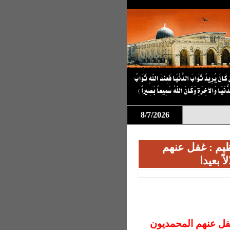
8/7/2026
ظيم : غفل عنهم
ً بعيدا
غفل عنهم المحمديون