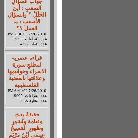
جوابُ السؤالِ
الصعبِ : أينَ
الخَلَلُ ؟ والسؤالِ
الأصعبِ : ما
العمل ؟؟
7/26/2010 7:06:00 PM
عدد القراءات: 17669
عدد التعليقات: 4
قراءة عصريه
لمطلعِ سورة
الاسراء وخواتيمِها
وعلاقتها بالقضية
الفلسطينية
7/26/2010 6:41:00 PM
عدد القراءات: 19905
عدد التعليقات: 2
حقيقةُ بعثِ
وقيامةِ ونُشورِ
وظهورِ الْمَسِيحُ
عِيسَى ابْنُ مَرْيَمَ