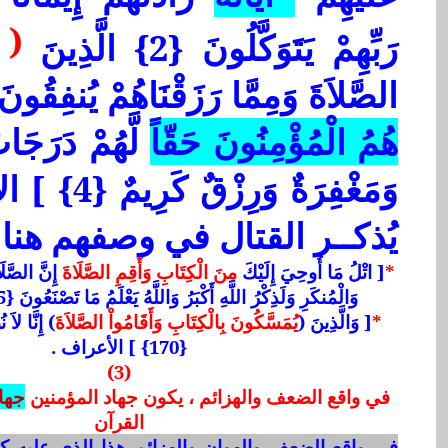
( 
رَبِّهِمْ يَتَوَكَّلُونَ {2} الَّذِينَ
الصَّلاَةَ وَمِمَّا رَزَقْنَاهُمْ يُنفِقُونَ 
هُمُ الْمُؤْمِنُونَ حَقّاً
لَّهُمْ دَرَجَات
وَمَغْفِرَةٌ وَر
يُذكــر القتال في وصفهم هنا 
*
[ اتْلُ مَا أُوحِيَ إِلَيْكَ
مِنَ الْكِتَابِ وَأَقِمِ الصَّلَاةَ
إِنَّ الصَّل
وَالْمُنكَرِ وَلَذِكْرُ اللَّهِ أَكْبَرُ وَاللَّهُ يَعْلَمُ مَا تَصْنَعُونَ {45} ] العنكبوت .
*
[ وَالَّذِينَ (
يُمَسَّكُونَ بِالْكِتَابِ وَأَقَامُواْ الصَّلاَةَ
) إِنَّا لاَ
{170} ] الأعراف .
(3)
في واقع الضعف والهزائم ، يكون جهاد المؤمنين
جهاد
القرآن
في واقع الضعف والهوان والهزائم هذا الذي عليه كل