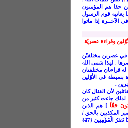
ن حقا هم المؤمنون
ا يعانيه قوم الرسول
في الآخــرة
إذا ماتوا
لأوّلين وقراءة عصريّة
ي عصرين مختلفيْن
رها . لهذا سَمى الله
له قراءتان مختلفتان
 بسيطة في الأوّلين
رين .
اتلين لأن القتال كان
. لذلك جاءت كثير من
نُونَ حَقّاً
] هم الذين
مصير المكذبين بالحق /
[ فَانتَقَمْنَا مِنَ الَّذِينَ أَجْرَمُوا وَكَانَ حَقّاً عَلَيْنَا نَصْرُ الْمُؤْمِنِينَ {47}