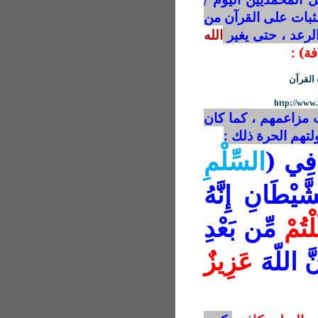
الثبات على القرآن من
الله
ة) :
 القرآن
http://www
ت مزاعمهم ، كما كان
ولتهم الحرة ذلك :
اْ فِي (
السِّلْمِ
َيْطَانِ إِنَّهُ
ْتُمْ
مِّن بَعْدِ
نَّ اللّهَ
عَزِيزٌ