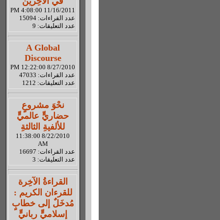
في الآخِرين
11/16/2011 4:08:00 PM
عدد القراءات: 15094
عدد التعليقات: 9
A Global
Discourse
8/27/2010 12:22:00 PM
عدد القراءات: 47033
عدد التعليقات: 1212
نحْوَ مشروعٍ
حضاريٍّ عالميٍّ
للألفيةِ الثالثةِ
8/22/2010 11:38:00
AM
عدد القراءات: 16697
عدد التعليقات: 3
القراءةُ الآخِرة
للقرءان الكريم :
مُدخَلٌ إلى خطابٍ
إسلاميٍّ ربانيٍّ