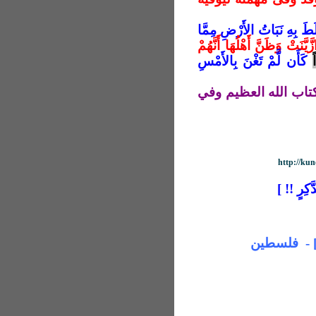
َلَطَ بِهِ نَبَاتُ الأَرْضِ مِمَّا
َّنَتْ وَظَنَّ أَهْلُهَا أَنَّهُمْ
كَأَن لَّمْ تَغْنَ بِالأَمْسِ
كتاب الله العظيم وفي
http://ku
َّكِرٍ !! ]
] 
فلسطين