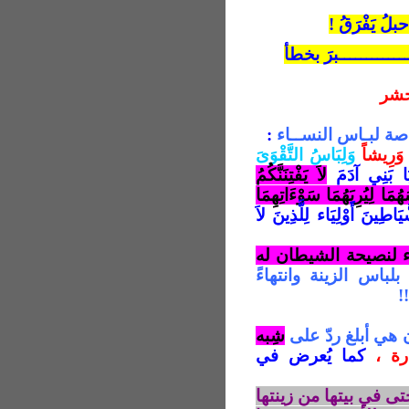
بلُ يَفْرَقُ !
ــــــــــــبرَ بخطأ
شر
صة لبـاس النســاء
:
 وَرِيشاً
وَلِبَاسُ التَّقْوَىَ
لاَ يَفْتِنَنَّكُمُ
هُمَا لِيُرِيَهُمَا سَوْءَاتِهِمَا
َيَاطِينَ أَوْلِيَاء لِلَّذِينَ لاَ
ء لنصيحة الشيطان له
بلباس الزينة وانتهاءً
!
هي أبلغ ردّ على
شِبه
ارة ،
كما يُعرض في
 حتى في بيتها من زينتها