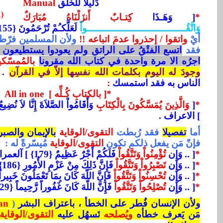
دَليلاً للخَلْق
Manual
(1)
*
[ وَهَـذَا
كِتـابٌ أَنزَلْنَاهُ مُبَارَكٌ
وَاتَّقُـــــــــــــــــــــــــــــــــواْ
لَعَلَّكـُمْ تُرْحَمُونَ {155} ] الانعام
أيْ
واتقوا / إحذروا عدمَ اتباعه !!
ولأن المسلمين فرّط
فقد
اتسع الفتْقُ على الراتق
ولم يعودوا يستطيعون ال
اجرُه الا مرة واحدة في كتاب الله مقرونا
بالمُمسّك
وجودَ له اليوم بكلمات الله نفسِها إلاّ في القرآن
. 
الناس به فقد استمسك
:
*[ بالكتابِ كُـلِّه ]
All in one
*
[
وَالَّذِينَ يُمَسَّكُونَ بِالْكِتَابِ
وَأَقَامُواْ الصَّلاَةَ إِنَّا لاَ نُضِيع
] الاعراف .
أما
تفصيلا
فقد رُبطت
التقوى/الوقاية
بالإيمان والصب
فإنّ مَن يفعل ذلكم تكون
التقوى/الوقاية
مُيسّرةً له :
*
[ .. وَإِن
تُؤْمِنُواْ وَتَتَّقُواْ
فَلَكُمْ أَجْرٌ عَظِيمٌ {179} ] آلعمران .
*
[ .. وَإِن
تَصْبِرُواْ وَتَتَّقُواْ
فَإِنَّ ذَلِكَ مِنْ عَزْمِ الأُمُورِ {186}‏ ] آلعمران .
*
[ .. وَإِن
تُحْسِنُواْ وَتَتَّقُواْ
فَإِنَّ اللّهَ كَانَ بِمَا تَعْمَلُونَ خَبِيراً {128} ] الن
*
[ .. وَإِن
تُصْلِحُواْ وَتَتَّقُواْ
فَإِنَّ اللّهَ كَانَ غَفُوراً رَّحِيماً {129} ] النساء .
ولأن الإنسان فُطر على الخطأ ، باعتراف البشر
(
an
مَن يَعرف خطأه
ويُصلحه
تَسهُل عليه
التقوى/الوقاية