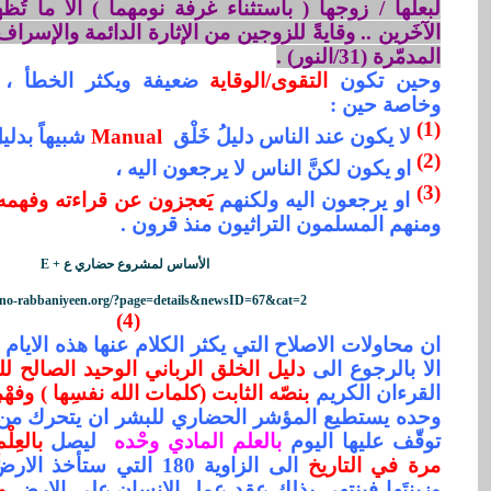
لبعلها / زوجها ( باستثناء غرفة نومهما ) الا ما تُ
الآخَرين .. وقايةً للزوجين من الإثارة الدائمة والإسر
المدمّرة (31/النور) .
وحين تكون
التقوى/الوقاية
ضعيفة ويكثر الخطأ 
وخاصة حين :
(1)
لا يكون عند الناس دليلُ خَلْق
Manual
شبيهاً بدلي
(2)
او يكون لكنَّ الناس لا يرجعون اليه ،
(3)
او يرجعون اليه ولكنهم
يَعجزون عن قراءته وفهمه
ومنهم المسلمون التراثيون منذ قرون .
الأساس لمشروع حضاري ع +
E
uno-rabbaniyeen.org/?page=details&newsID=67&cat=2
(4)
ان محاولات الاصلاح التي يكثر الكلام عنها هذه الايام م
الا بالرجوع الى
دليل الخلق الرباني الوحيد الصالح 
القرءان الكريم
بنصّه الثابت (كلمات الله نفسِها ) وفهْم
وحده يستطيع المؤشر الحضاري للبشر ان يتحرك من ا
توقّف عليها اليوم
بالعلم المادي وحْده
ليصل
بالعِل
مرة في التاريخ
الى الزاوية 180 التي ستأخذ
وزينتَها فينتهي بذلك عقد عمل الانسان على الارض
و