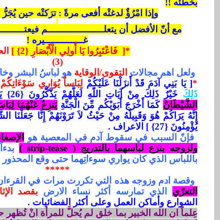
بخطئه !!
وإذا امْرُؤٌ لدغتْه أفعى مرةً : ترَكتْه حين يُجَرُّ ح
مع أنّ الأفضل أن يتعلـــــــــــــــــــم فيعتـــــــــ
غـــــــــــــيرِه !
*[
فَاعْتَبِرُوا يَا أُولِي الْأَبْصَارِ {2} ]
الح
(3)
ولعل اهم مجالات
التقوى/الوقاية
هو لباسُ البشر وخا
*
[
يَا بَنِي آدَمَ قَدْ أَنزَلْنَا عَلَيْكُمْ
لِبَاساً يُوَارِي سَوْءَاتِكُمْ
ذَلِكَ
خَيْرٌ ذَلِكَ مِنْ آيَاتِ اللّهِ لَعَلَّهُمْ يَذَّكَّرُونَ {26} يَا بَنِي آدَمَ
الشَّيْطَانُ
كَمَا أَخْرَجَ أَبَوَيْكُم مِّنَ الْجَنَّةِ
يَنزِعُ عَنْهُمَا لِبَاسَ
إِنَّهُ يَرَاكُمْ هُوَ وَقَبِيلُهُ مِنْ حَيْثُ لاَ تَرَوْنَهُمْ إِنَّا جَعَلْنَا الشّ
يُؤْمِنُونَ {27} ] الاعراف .
فإنّ السبب في سقوط آدم في المعصية هو
الإصغا
ولزوجه بنزع لباسهما بالتدريج (
strip-tease
)
بدءاً 
باللباس الذي كان يواري سوءاتِهما حتى وقع المحذور !
*****
وقصة ادم وزوجه هذه التي تكررت مرات في القرءان 
التعرّي
الذي تمارسه أكثر نساء الارض
بقصد الإث
الشوارع وأماكن العمل وعلى أكثر الفضائيات .
عِلماً ان الله الخبير بما خلق لم يُحلَّ للمرأة انْ تُظهر