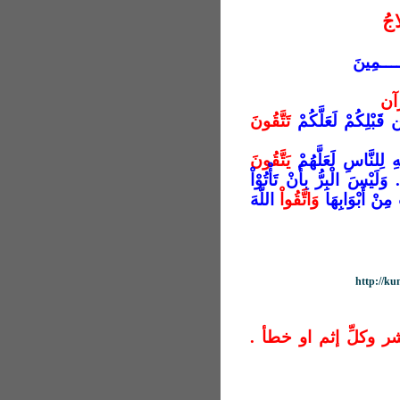
جُ
ــــمِينَ
آن
ن قَبْلِكُمْ لَعَلَّكُمْ
تَتَّقُونَ
هِ لِلنَّاسِ لَعَلَّهُمْ
يَتَّقُونَ
ْكُلُواْ أَمْوَالَكُم بَيْنَكُم بِالْبَاطِلِ ... {188} ... وَلَيْسَ الْبِرُّ بِأَنْ تَأْتُوْاْ
 مِنْ أَبْوَابِهَا
وَاتَّقُواْ
اللّهَ
http://k
شر
وكلِّ إثم او خطأ .