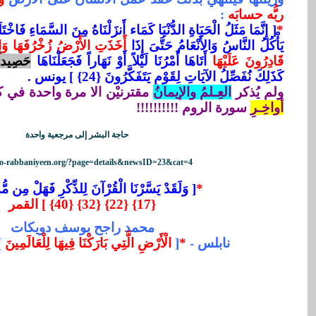
ربُّه حسابَه
:
*
[ إِنَّمَا مَثَلُ الْحَيَاةِ الدُّنْيَا كَمَاء أَنزَلْنَاهُ مِنَ السَّمَاءِ فَاخْت
يَأْكُلُ النَّاسُ وَالأَنْعَامُ حَتَّىَ إِذَا
أَخَذَتِ الأَرْضُ زُخْرُفَهَا وَازَّي
قَادِرُونَ عَلَيْهَا
أَتَاهَا أَمْرُنَا لَيْلاً أَوْ نَهَاراً فَجَعَلْنَاهَا
حَصِيداً
كَذَلِكَ نُفَصِّلُ الآيَاتِ لِقَوْمٍ يَتَفَكَّرُونَ {24} ] يونس .
ولم يُذكر
العِـلمُ والإيمانُ
مقترنيْن الا مرة واحدة في 
أواخِـر
ِ سورة الروم !!!!!!!!!!
حاجة البشر إلى مرجعية واحدة
no-rabbaniyeen.org/?page=details&newsID=23&cat=4
*
[ وَلَقَدْ يَسَّرْنَا الْقُرْآنَ لِلذِّكْرِ فَهَلْ مِن مُّد
{17} {22} {32} {40} ] القمر
محمد راجح يوسف دويكات
نابلس -
*
[
الْأَرْضِ الَّتِي بَارَكْنَا فِيهَا لِلْعَالَمِينَ
-