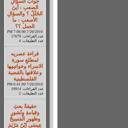
جوابُ السؤالِ
الصعبِ : أينَ
الخَلَلُ ؟ والسؤالِ
الأصعبِ : ما
العمل ؟؟
7/26/2010 7:06:00 PM
عدد القراءات: 17679
عدد التعليقات: 4
قراءة عصريه
لمطلعِ سورة
الاسراء وخواتيمِها
وعلاقتها بالقضية
الفلسطينية
7/26/2010 6:41:00 PM
عدد القراءات: 19914
عدد التعليقات: 2
حقيقةُ بعثِ
وقيامةِ ونُشورِ
وظهورِ الْمَسِيحُ
عِيسَى ابْنُ مَرْيَمَ