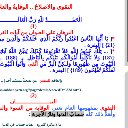
التقوى والاصلاحُ .. الوقايةُ والعلا
الْحَمْــــــــــــــدُ للّهِ رَبِّ الْعَالَــــــــــ
(1)
البرهان على العنوان من آيات القر
*
[ يَا أَيُّهَا النَّاسُ اعْبُدُواْ رَبَّكُمُ الَّذِي خَلَقَكُمْ وَالَّذِينَ مِ
{21} ] البقرة .
*
[ ... تِلْكَ حُدُودُ اللّهِ فَلاَ تَقْرَبُوهَا كَذَلِكَ يُبَيِّنُ اللّهُ آيَاتِ
{187} وَلاَ تَأ
الْبُيُوتَ مِن ظُهُورِهَا وَلَـكِنَّ الْبِرَّ مَنِ
اتَّقَى
وَأْتُواْ الْبُيُوتَ
لَعَلَّكُمْ تُفْلِحُونَ {189} ] البقرة .
والعاقبة
للمتقين
: من يضحكْ متبسِّما أخيرا ..
uno-rabbaniyeen.org/?page=details&newsID=352&cat=3
(2)
البيــــــــــــــــــــان
التقوى
بمفهومها العام تعني
الوقاية من السوء وال
وأهمُّ ذلك كلِّه
حسابُ الدنيا ونارُ الآخِرة
:
ما لا يذكره كثيرون : هناك حساب في الدنيا