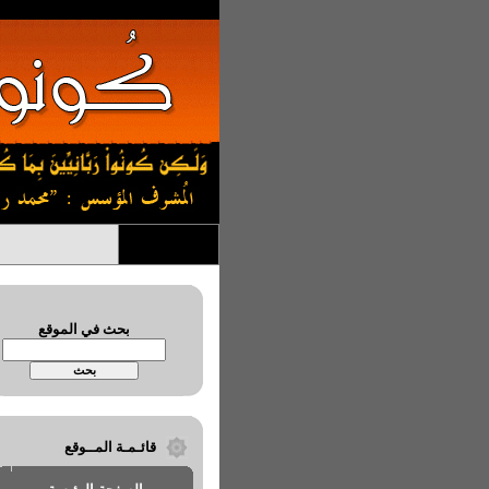
بحث في الموقع
قائـمـة المــوقع