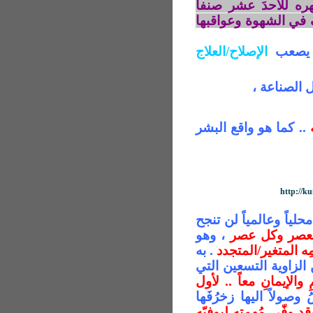
ظهره للأحدَ عشر صنفا
اف في الشهوة وعواقبها
، يصعب
الإصلاح/العلاج
ل الصناعة ،
.. كما هو واقع البشر
http://k
حلياً وعالمياً لن تنجح
للعصر وكل عصر
، وهو
ِه المتغير/المتجدد
. به
لزاوية التسعين التي
ْمِ والإيمانِ معاً .. لأول
 الارضُ وصولاً اليها زخرُفَها
قد وفّى مُهمته ليوفيّه