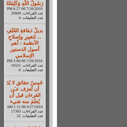
رَسُولُ اللّهِ وَكَلِمَتُهُ
7/26/2010 6:27:00 PM
عدد القراءات: 20000
عدد التعليقات: 4
بديلُ ثـقافةِ العُنْفِ
... لتغييرِ وإصلاحِ
الأنظمة : أهم
أصول الدستور
الإسلامي
7/26/2010 5:06:00 PM
عدد القراءات: 16521
عدد التعليقات: 6
خَمسُ حقائق لا بُدَ
أن تُعرَف عـَن
القرءان قبل أن
يُعلَمَ منه شيء
4/27/2010 1:11:00 AM
عدد القراءات: 17383
عدد التعليقات: 22