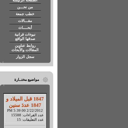
الصفحة الرئيسة
من نحـــن
خطب جمعة
مقـــالات
أبحــــاث
نبوءات قرانية
صدقها الواقع
روابط عناوين
المقالات والأبحاث
سجل الزوار
مواضيع مختــارة
1847 قبل الميلاد و
1847 عددَ سنين
2/22/2012 5:39:00 PM
عدد القراءات: 15588
عدد التعليقات: 15