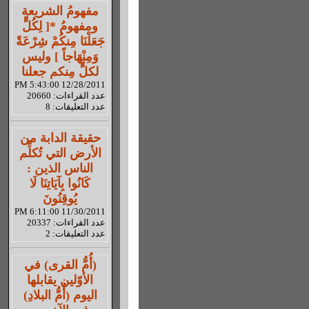
مفهومُ الشريعة
ومفهومُ *[ لِكُلٍّ
جَعَلْنَا مِنكُمْ شِرْعَةً
وَمِنْهَاجاً ] وليس
لكلٍّ مِنكم جعلنا
12/28/2011 5:43:00 PM
عدد القراءات: 20660
عدد التعليقات: 8
حقيقة الدابة من
الأرض التي تُكلِّم
الناس الذين :
كَانُوا بِآيَاتِنَا لَا
يُوقِنُونَ
11/30/2011 6:11:00 PM
عدد القراءات: 20337
عدد التعليقات: 2
(أُمُّ القرى) في
الأوّلين يقابلها
اليوم (أُمُّ البلادِ)