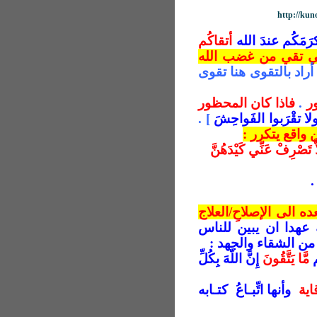
http://ku
كرَمَكُم عندَ الله
أتقاكُم
التي تقي من غضب الله
راد بالتقوى هنا تقوى
ر
.
فاذا كان المحظور
لا تقْرَبوا الفَواحِشَ
] .
واقع يتكرر :
اَّ تَصْرِفْ عَنِّي كَيْدَهُنَّ
ده الى الإصلاحِ/العلاج
عهدا ان يبين للناس
 من الشقاء والجهد :
ُم
مَّا يَتَّقُونَ
إِنَّ اللّهَ بِكُلِّ
اية
وأنها اتِّبـاعُ كتـابه