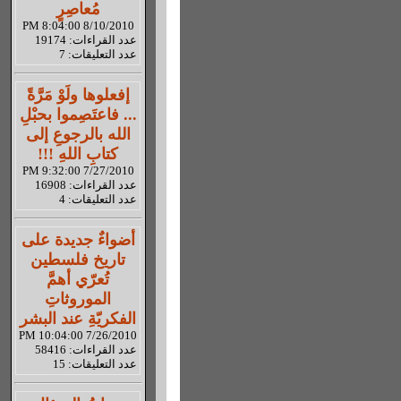
مُعاصِرٍ
8/10/2010 8:04:00 PM
عدد القراءات: 19174
عدد التعليقات: 7
إفعلوها ولَوْ مَرَّةً
... فاعتَصِموا بحبْلِ
الله بالرجوعِ إلى
كتابِ اللهِ !!!
7/27/2010 9:32:00 PM
عدد القراءات: 16908
عدد التعليقات: 4
أضواءٌ جديدة على
تاريخ فلسطين
تُعرّي أهمَّ
الموروثاتِ
الفكريّةِ عند البشر
7/26/2010 10:04:00 PM
عدد القراءات: 58416
عدد التعليقات: 15