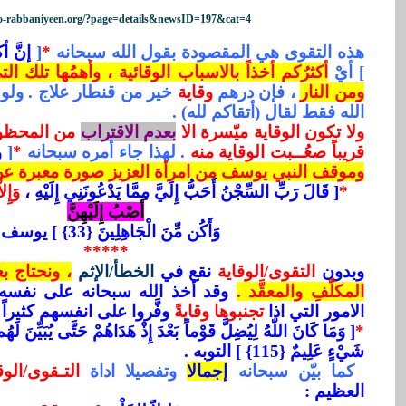
no-rabbaniyeen.org/?page=details&newsID=197&cat=4
هذه التقوى هي المقصودة بقول الله سبحانه
*
[
إنَّ أ
] أيْ
أكثرُكم أخذاً بالاسباب الوقائية ، وأهمُها تلك 
ومن النار
، فإن درهم
وقاية
خير من قنطار علاج . ولو أ
الله فقط لقال (أتقاكم لله) .
ولا تكون الوقاية ميّسرة الا
بعدم الاقتراب
من المحظو
قريباً صعُــبت الوقاية منه
. لهذا جاء أمره سبحانه
*
[
و
وموقف النبي يوسف من امرأة العزيز صورة معبرة عن 
*
[ قَالَ رَبِّ السِّجْنُ أَحَبُّ إِلَيَّ مِمَّا يَدْعُونَنِي إِلَيْهِ ،
وَإِل
أصْبُ إِلَيْهِنَّ
وَأَكُن مِّنَ الْجَاهِلِينَ {33} ] يوسف .
*****
وبدون
التقوى/الوقاية
نقع في
الخطأ/الإثم
، ونحتاج بع
المكلّفِ والمعقَّد .
وقد أخذ الله سبحانه على نفسه 
الامور التي اذا
تجنبوها وقايةً
وفَّروا على انفسهم كثيراً
*
[ وَمَا كَانَ اللّهُ لِيُضِلَّ قَوْماً بَعْدَ إِذْ هَدَاهُمْ حَتَّى يُبَيِّنَ لَه
شَيْءٍ عَلِيمٌ {115} ] التوبه .
كما بيّن سبحانه
إجمالا
وتفصيلا اداة
التـقوى/الوق
العظيم :