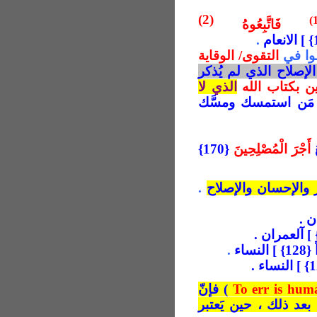
(2)
فَاتَّبِعُوهُ
.
وا في
التقوى/ الوقاية
إصلاح الذي لم يُذكر
ين بكتاب الله
الذي لا
مَن استمسك ومسَّك
ُ
أَجْرَ الْمُصْلِحِينَ
{170}‏
ر والإحسان والإصلاح
.
ساء
.
To err is hum
) فإنّ
بعد ذلك ، حين يَعتبر