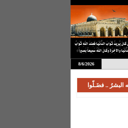
8/6/2026
لبشرُ .. فضَـلّوا