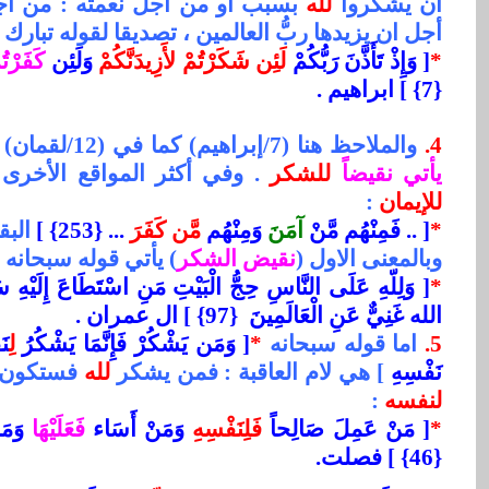
ان يشكروا
لله
بسبب أو من أجل نعمته : من أج
أجل ان يزيدها
ربُّ العالمين
،
تصديقا لقوله تبارك ا
*
[
وَإِذْ تَأَذَّنَ رَبُّكُمْ
لَئِن شَكَرْتُمْ لأَزِيدَنَّكُمْ
وَلَئِن
كَفَرْتُ
{7}
[
ابراهيم .
4.
والملاحظ هنا (7/إبراهيم) كما في (12/لقمان) اعلاه ان
يأتي نقيضاً
للشكر
. وفي أكثر المواقع الأخرى
للإيمان
:
*
[
.. فَمِنْهُم مَّنْ
آمَنَ
وَمِنْهُم
مَّن كَفَرَ
... {253}
]
البق
وبالمعنى الاول (
نقيض الشكر
) يأتي قوله سبحانه :
*
[
وَلِلّهِ عَلَى النَّاسِ حِجُّ الْبَيْتِ مَنِ اسْتَطَاعَ إِلَيْهِ 
الله غَنِيٌّ عَنِ الْعَالَمِينَ
{97}
]
ال عمران .
5.
اما قوله سبحانه
*
[
وَمَن يَشْكُرْ فَإِنَّمَا يَشْكُرُ
لِ
نَ
نَفْسِهِ
[
هي لام العاقبة : فمن يشكر
لله
فستكون
لنفسه
:
*
[
مَنْ عَمِلَ صَالِحاً
فَلِنَفْسِهِ
وَمَنْ أَسَاء
فَعَلَيْهَا
وَمَا 
{46}‏
[
فصلت.