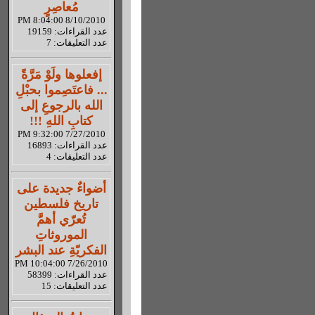
مُعاصِرٍ
8/10/2010 8:04:00 PM
عدد القراءات: 19159
عدد التعليقات: 7
إفعلوها ولَوْ مَرَّةً
... فاعتَصِموا بحبْلِ
الله بالرجوعِ إلى
كتابِ اللهِ !!!
7/27/2010 9:32:00 PM
عدد القراءات: 16893
عدد التعليقات: 4
أضواءٌ جديدة على
تاريخ فلسطين
تُعرّي أهمَّ
الموروثاتِ
الفكريّةِ عند البشر
7/26/2010 10:04:00 PM
عدد القراءات: 58399
عدد التعليقات: 15