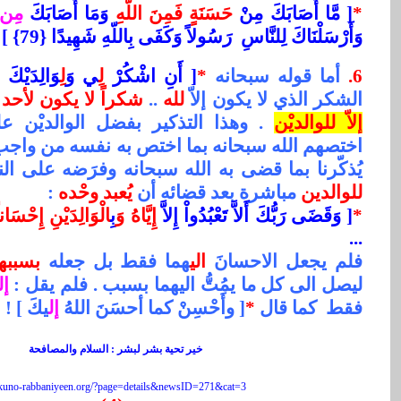
*
[ مَّا أَصَابَكَ مِنْ
حَسَنَةٍ فَمِنَ اللّهِ
وَمَا أَصَابَكَ
مِن س
وَأَرْسَلْنَاكَ لِلنَّاسِ رَسُولاً وَكَفَى بِاللّهِ شَهِيدًا {79} ] النساء .
6.
أما قوله سبحانه
*
[
أَنِ اشْكُرْ
لِ
ي وَ
لِ
وَالِدَيْكَ
[
الشكر الذي لا يكون إلاّ
لله
..
شكراً لا يكون لأحد م
إلاّ للوالديْن
. وهذا التذكير بفضل الوالديْن ع
اختصهم الله سبحانه بما اختص به نفسه من واج
يُذكّرنا بما قضى به الله سبحانه وفرَضه على 
للوالدين
مباشرة بعد قضائه أن
يُعبد وحْده
:
*
[
وَقَضَى رَبُّكَ أَلاَّ تَعْبُدُواْ إِلاَّ
إِيَّاهُ وَ
بِ
الْوَالِدَيْنِ إِحْسَانا
...
فلم يجعل الاحسانَ
الي
هما فقط بل جعله
بسببه
ليصل الى كل ما يمُتُّ اليهما بسبب . فلم يقل :
إ
فقط كما قال
*
[ وأَحْسِنْ كما أحسَنَ اللهُ
إل
يكَ ] !
خير تحية بشر لبشر : السلام والمصافحة
//kuno-rabbaniyeen.org/?page=details&newsID=271&cat=3