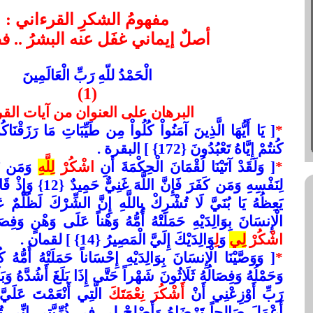
مفهومُ الشكرِ القرءاني :
أصلٌ إيماني غفَل عنه البشرُ .. فضَ
الْحَمْدُ للّهِ رَبِّ الْعَالَمِينَ
(1)
البرهان على العنوان من آيات الق
*
[ يَا أَيُّهَا الَّذِينَ آمَنُواْ كُلُواْ مِن طَيِّبَاتِ مَا رَزَقْنَاكُ
كُنتُمْ إِيَّاهُ تَعْبُدُونَ {172}
[
البقرة .
*
[ وَلَقَدْ آتَيْنَا لُقْمَانَ الْحِكْمَةَ أَنِ
اشْكُرْ
لِلَّهِ
وَمَن يَش
لِنَفْسِهِ وَمَن كَفَرَ فَإِن
الْإِنسَانَ بِوَالِدَيْهِ حَمَلَتْهُ أُمُّهُ وَهْناً عَلَى وَهْنٍ وَفِ
اشْكُرْ
لِي
وَ
ل
ِوَالِدَيْكَ إِلَيَّ الْمَصِيرُ {14}
[
لقمان .
*
[ وَوَصَّيْنَا الْإِنسَانَ بِوَالِدَيْهِ إِحْسَاناً حَمَلَتْهُ أُمُّهُ 
وَحَمْلُهُ وَفِصَالُهُ ثَلَاثُونَ شَهْراً حَتَّى إِذَا بَلَغَ أَشُدَّهُ وَبَ
رَبِّ أَوْزِعْنِي أَنْ
أَشْكُرَ نِعْمَتَكَ
الَّتِي أَنْعَمْتَ عَلَيَّ
أَعْمَلَ صَالِحاً تَرْضَاهُ وَأَصْلِحْ لِي فِي ذُرِّيَّتِي إِنِّي تُب