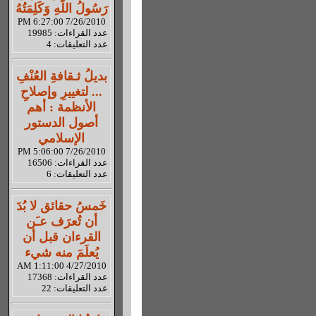
رَسُولُ اللّهِ وَكَلِمَتُهُ
7/26/2010 6:27:00 PM
عدد القراءات: 19985
عدد التعليقات: 4
بديلُ ثـقافةِ العُنْفِ
... لتغييرِ وإصلاحِ
الأنظمة : أهم
أصول الدستور
الإسلامي
7/26/2010 5:06:00 PM
عدد القراءات: 16506
عدد التعليقات: 6
خَمسُ حقائق لا بُدَ
أن تُعرَف عـَن
القرءان قبل أن
يُعلَمَ منه شيء
4/27/2010 1:11:00 AM
عدد القراءات: 17368
عدد التعليقات: 22