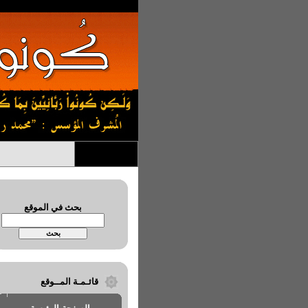
بحث في الموقع
قائـمـة المــوقع