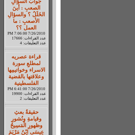
جوابُ السؤالِ
الصعبِ : أينَ
الخَلَلُ ؟ والسؤالِ
الأصعبِ : ما
العمل ؟؟
7/26/2010 7:06:00 PM
عدد القراءات: 17666
عدد التعليقات: 4
قراءة عصريه
لمطلعِ سورة
الاسراء وخواتيمِها
وعلاقتها بالقضية
الفلسطينية
7/26/2010 6:41:00 PM
عدد القراءات: 19900
عدد التعليقات: 2
حقيقةُ بعثِ
وقيامةِ ونُشورِ
وظهورِ الْمَسِيحُ
عِيسَى ابْنُ مَرْيَمَ