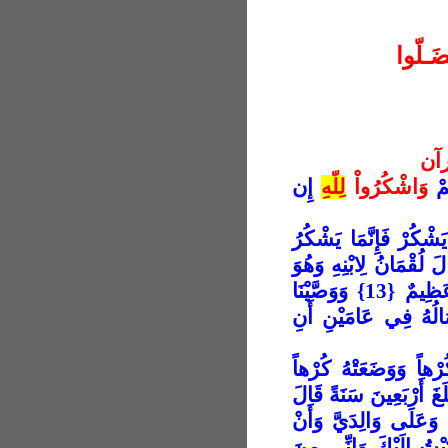
ـلّوا
رآن
مْ
وَاشْكُرُواْ
لِلّهِ
إِن
ْكُرْ فَإِنَّمَا يَشْكُرُ
َّ اللَّهَ غَنِيٌّ حَمِيدٌ {12} وَإِذْ قَالَ لُقْمَانُ لِابْنِهِ وَهُوَ
يَعِظُهُ يَا بُنَيَّ لَا تُشْرِكْ بِاللَّهِ إِنَّ الشِّرْكَ لَظُلْمٌ عَظِيمٌ {13} وَوَصَّيْنَا
صَالُهُ فِي عَامَيْنِ أَنِ
كُرْهاً وَوَضَعَتْهُ كُرْهاً
لَغَ أَرْبَعِينَ سَنَةً قَالَ
 وَعَلَى وَالِدَيَّ وَأَنْ
ْتُ إِلَيْكَ وَإِنِّي مِنَ