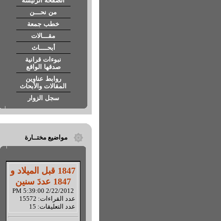
الصفحة الرئيسة
من نحـــن
خطب جمعة
مقـــالات
أبحــــاث
نبوءات قرانية
صدقها الواقع
روابط عناوين
المقالات والأبحاث
سجل الزوار
مواضيع مختــارة
1847 قبل الميلاد و
1847 عددَ سنين
2/22/2012 5:39:00 PM
عدد القراءات: 15572
عدد التعليقات: 15