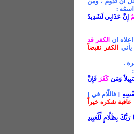
ل ان تدوم ، ومن
سمُه :
مْ
إِنَّ عَذَابِي لَشَدِيدٌ
الكفر قد
 يأتي
الكفر نقيضاً
رة .
سَبِيلاً وَمَن
كَفَرَ
فَإِنَّ
فْسِهِ
[
فاللّام في
]
عاقبة شكره خيراً
رَبُّكَ بِظَلَّامٍ لِّلْعَبِيدِ