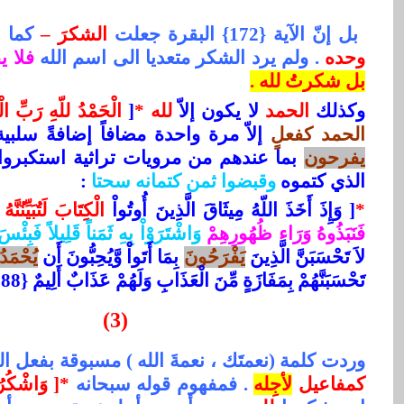
بل إنّ الآية {172} البقرة جعلت
الشكرَ –
كما ا
وحده
. ولم يرد الشكر متعديا الى اسم الله
فلا ي
بل شكرتُ لله .
وكذلك
الحمد
لا يكون إلاّ
لله
*
[
الْحَمْدُ للّهِ رَبِّ الْ
الحمد كفعلٍ
إلاّ مرة واحدة مضافاً إضافةً سلبي
يفرحون
بما عندهم من مرويات تراثية استكبروا 
الذي كتموه
وقبضوا ثمن كتمانه سحتا
:
*
[
وَإِذَ أَخَذَ اللّهُ مِيثَاقَ الَّذِينَ أُوتُواْ
الْكِتَابَ لَتُبَيِّنُنَّ
فَنَبَذُوهُ وَرَاء ظُهُورِهِمْ
وَاشْتَرَوْاْ بِهِ ثَمَناً قَلِيلاً فَبِئْ
لاَ تَحْسَبَنَّ الَّذِينَ
يَفْرَحُونَ
بِمَا أَتَواْ وَّيُحِبُّونَ أَن
يُحْمَدُ
تَحْسَبَنَّهُمْ بِمَفَازَةٍ مِّنَ الْعَذَابِ وَلَهُمْ عَذَابٌ أَلِيمٌ {188} ]
(3)
وردت كلمة (نعمتَك ، نعمةَ الله ) مسبوقة بفعل 
كمفاعيل
لأجِله
. فمفهوم قوله سبحانه
*
]
وَاشْكُرُو