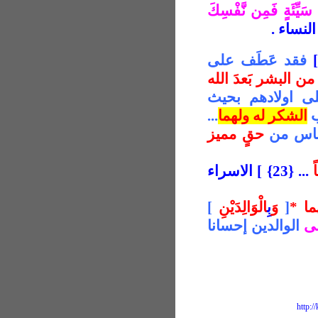
َيِّئَةٍ فَمِن نَّفْسِكَ
فقد عَطَف على
ن البشر بَعدَ الله
لى اولادهم بحيث
ب
الشكر له ولهما
...
الناس من
حقٍ مميز
ً
... {23}
]
الاسراء
ما
*
[
وَ
بِ
الْوَالِدَيْنِ
[
لى
الوالدين إحسانا
http: