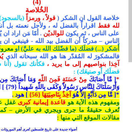
(4)
الخُلاصة
خلاصة القول ان الشكر (
قولاً ، ورمزاً
(بالسجود)
لله فقط
على الناس ، ثم يكون
للوالديْن
. أمّا مَن اراد ان 
الناس – مدركاً أن الفضل بيد الله - فينبغي ان 
أَشكر (...) فضلَك (ما فضّلك الله به عليَّ) او
معروف
فالمشكورَ له المُقدّر هنا هو الله سبحانه الذي
يُ
آخِذا بنواصيهم إلى ما يريد ،
فكأنك تقول (أنا شا
فضلَك أو صنيعَك) :
*
[
مَّا أَصَابَكَ
مِنْ حَسَنَةٍ فَمِنَ اللّهِ
وَمَا أَصَابَكَ مِ
وَأَرْسَلْنَاكَ لِلنَّاسِ رَسُولاً وَكَفَى بِاللّهِ شَهِيداً {79}
[
ا
*[
مَّا مِن دَآبَّةٍ إِلاَّ هُوَ
آخِذٌ بِنَاصِيَتِهَا {56}
]
هود .
ومفهوم هذه الآية هو
قاعدة إيمانية كبرى
غفل عنه
تُعرف حقيقةُ ما جرى ويجري في الأرض – كما ب
مقالات الموقع التي منها :
أضواء جديدة على تاريخ فلسطين تُعرى أهم الموروثات ا