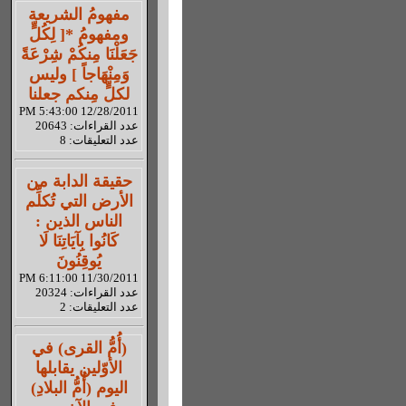
مفهومُ الشريعة
ومفهومُ *[ لِكُلٍّ
جَعَلْنَا مِنكُمْ شِرْعَةً
وَمِنْهَاجاً ] وليس
لكلٍّ مِنكم جعلنا
12/28/2011 5:43:00 PM
عدد القراءات: 20643
عدد التعليقات: 8
حقيقة الدابة من
الأرض التي تُكلِّم
الناس الذين :
كَانُوا بِآيَاتِنَا لَا
يُوقِنُونَ
11/30/2011 6:11:00 PM
عدد القراءات: 20324
عدد التعليقات: 2
(أُمُّ القرى) في
الأوّلين يقابلها
اليوم (أُمُّ البلادِ)