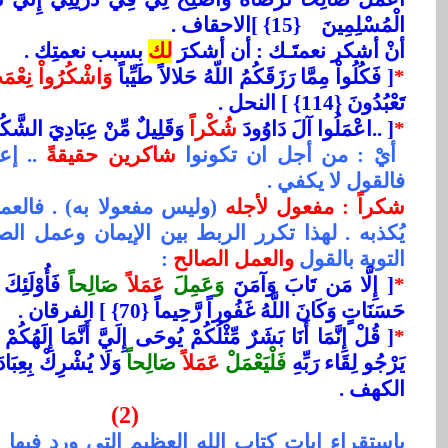
الْمُسْلِمِينَ
{15}
[
الاحقاف .
أنْ أشكر نعمتَـك : أن أشكرَ
لك
بسبب نعمتِك .
*
[ فَكُلُواْ مِمَّا رَزَقَكُمُ اللّهُ حَلالاً طَيِّباً
وَاشْكُرُواْ نِعْمَت
تَعْبُدُونَ {114}
[
النحل .
*
[ ..اعْمَلُوا آلَ دَاوُودَ
شُكْراً
وَقَلِيلٌ مِّنْ عِبَادِيَ الشَّكُور
أيْ : من أجل ان تكونوا
شاكرين حقيقةً
.. إع
فالقول لا يكفي .
شكراً : مفعول لأجله
(وليس مفعولا به) . فالعمل 
يُكذبه . لهذا تكرر الربط بين الإيمان وعمل ال
التوبة بالقول
والعمل الصالح
:
*
[ إِلَّا مَن تَابَ وَآمَنَ
وَعَمِلَ
عَمَلاً
صَالِحاً
فَأُوْلَئِكَ ي
حَسَنَاتٍ وَكَانَ اللَّهُ غَفُوراً رَّحِيماً {70} ] الفرقان .
*
[ قُلْ إِنَّمَا أَنَا بَشَرٌ مِّثْلُكُمْ يُوحَى إِلَيَّ أَنَّمَا إِلَهُكُم
يَرْجُو لِقَاء رَبِّهِ
فَلْيَعْمَلْ
عَمَلاً
صَالِحاً
الكهف .
(2)
باستقراء ايات كتاب الله العظيم التي ورد فيها (