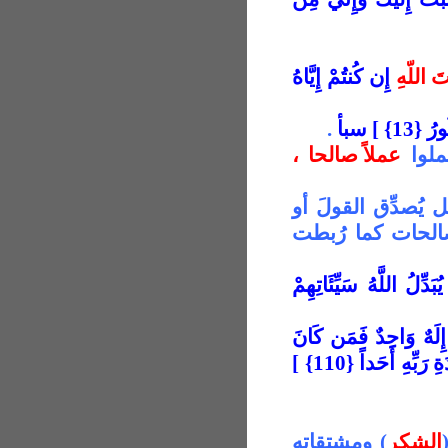
َ اللّهِ
إِن كُنتُمْ إِيَّاهُ
ُ {13}
[
سبأ
.
ملوا
عملاً صالحا ،
يُصدِّق القولَ أو
صالحات كما رُبطت
ُبَدِّلُ اللَّهُ سَيِّئَاتِهِمْ
ْ إِلَهٌ وَاحِدٌ فَمَن كَانَ
وَلَا يُشْرِكْ بِعِبَادَةِ رَبِّهِ أَحَداً {110}‏ ]
الشكر
) ومشتقاته