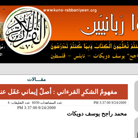
مقـــالات
مفهومُ الشكرِ القرءاني : أصلٌ إيماني غفَل عنه ا
9/24/2009 3:37:00 PM
عدد المشاهدات:6030
عدد التعليقات: 4
9/24/2009 3:37:00 PM
محمد راجح يوسف دويكات