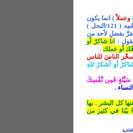
وعملاً
) انما يكون
اقراراً بالفضل له ، ولأجل نعمته بل أنعُمِه ( 121/النحل )
يُقرَّ بفضلٍ لأحد من
يقول :
انا شاكرٌ أو
َك أو عملك
.
سخّر الناسَ للناس
كرٌ أو أشكرُ للهِ
ن
سَيِّئَةٍ فَمِن نَّفْسِكَ
لنساء .
ا كل البشر . بها
يّنا في كثير من
لفكرية