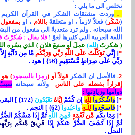
نخلص الى ما يلي :
1.
وردت مشتقات الشكر في القرآن الكريم
(
شَكَر
) فعلاً لازماً ، او متعلقةً
باللام
، او
بمفعول ا
الله سبحانه . ولم ترد متعديةً الى مفعول من ال
اللغة العربية التي كثيرها لغوْ !
فلا يقال : شَكرْتُ فل
(
شكرتُ
(لِله)
عملَ أو صنيعَ فلان ) الذي يسّره الل
*
[ إِنِّي
تَوَكَّلْتُ عَلَى اللّهِ رَبِّي وَرَبِّكُم
مَّا مِن دَآبَّةٍ إِلاّ
رَبِّي عَلَى صِرَاطٍ مُّسْتَقِيمٍ {56} ] هود .
2.
فالأصل ان الشكر
قولاً أو (
رمزا بالسجود
) هو
إقراراً بفضله على الناس
ولأنه سبحانه
سببُ
دوامها وزيادتها :
*
[
وَاشْكُرُواْ
لِلّّهِ
إِن كُنتُمْ
إِيَّاهُ
تَعْبُدُونَ
{172}
[
البقرة
*
[
فاسجُدوا
لِلّـهِ
واعبُدوا
{62} ] النجم .
*
[ وَمَا بِكُم
مِّن نِّعْمَةٍ
فَمِنَ اللّهِ
ثُمَّ إِذَا كَشَفَ الضُّرَّ عَنكُمْ إِذَا
فَرِيقٌ مِّنكُم بِرَبِّهِ
النحل .