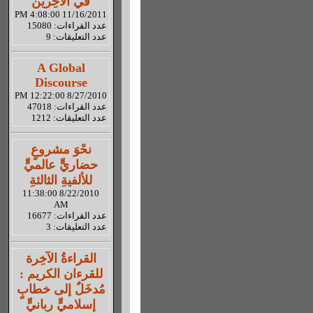
في الآخِرين
11/16/2011 4:08:00 PM
عدد القراءات: 15080
عدد التعليقات: 9
A Global
Discourse
8/27/2010 12:22:00 PM
عدد القراءات: 47018
عدد التعليقات: 1212
نحْوَ مشروعٍ
حضاريٍّ عالميٍّ
للألفيةِ الثالثةِ
8/22/2010 11:38:00
AM
عدد القراءات: 16677
عدد التعليقات: 3
القراءةُ الآخِرة
للقرءان الكريم :
مُدخَلٌ إلى خطابٍ
إسلاميٍّ ربانيٍّ