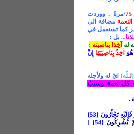
75
/مرةً . ووردت
لنعمة
مضافة الى
بشر كما تستعمل في
انا...
بل :
ه له
آخِذا بناصيته
:
َ هُوَ
آخِذٌ بِنَاصِيَتِهَا
إِنَّ
(
ل
ـلّه)
ايْ له ولأجله
 كل نعمة وسببُ
 .
ثُمَّ إِذَا مَسَّكُمُ الضُّرُّ فَإِلَيْهِ تَجْأَرُونَ {53}
مْ يُشْرِكُونَ
{54} ‏]