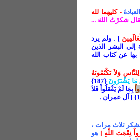
لعبادةَ
- كليهما لله
قال شكرْتُ اللهَ ...
عَالَمِينَ
] . ولم يرد
ة إلى البشر الذين
بها عن كتاب الله
هُ لِلنَّاسِ وَلاَ تَكْتُمُونَهُ
سَ مَا يَشْتَرُونَ
{187}
واْ
بِمَا لَمْ يَفْعَلُواْ فَلاَ
آل عمران .
الشكر ثلاث مرات ،
اْ نِعْمَتَ اللّهِ
[
هو