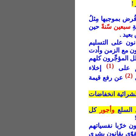
!
ُرض بموجبها مِثلُ
ةِ
سبعين سّنةً
حين
بعيد .
نون على التسليم
ن مع الزمن وأدت
 المؤجِّرون كلهم
(1)
هم على
إخلاء
(2)
ى
عن رفع قيمة
لشرائية انخفاضات
السلع
وأجور
كل
ن خرّبا نفسياتهم
وّى بقانون بشري