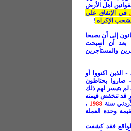
لقوانين أهل الأرض
في الإتفاق على
شجب الإكراه
!
قانون إلى أن يصبحا
 بعد أن أصبحت
ِرين والمستأجرين
 الذين اكتووا أو
- صاروا يحتاطون
 لم يتيسر لهم ذلك
ر قد تنخفض قيمته
أردني سنة
1988
،
قيمة وحدة العملة
لواقع فقد كشفت