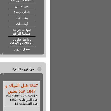
الصفحة الرئيسة
من نحـــن
خطب جمعة
مقـــالات
أبحــــاث
نبوءات قرانية
صدقها الواقع
روابط عناوين
المقالات والأبحاث
سجل الزوار
مواضيع مختــارة
1847 قبل الميلاد و
1847 عددَ سنين
2/22/2012 5:39:00 PM
عدد القراءات: 15572
عدد التعليقات: 15