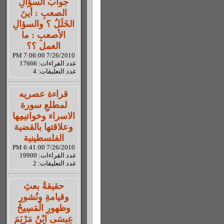
جوابُ السؤالِ
الصعبِ : أينَ
الخَلَلُ ؟ والسؤالِ
الأصعبِ : ما
العمل ؟؟
7/26/2010 7:06:00 PM
عدد القراءات: 17666
عدد التعليقات: 4
قراءة عصريه
لمطلعِ سورة
الاسراء وخواتيمِها
وعلاقتها بالقضية
الفلسطينية
7/26/2010 6:41:00 PM
عدد القراءات: 19900
عدد التعليقات: 2
حقيقةُ بعثِ
وقيامةِ ونُشورِ
وظهورِ الْمَسِيحُ
عِيسَى ابْنُ مَرْيَمَ