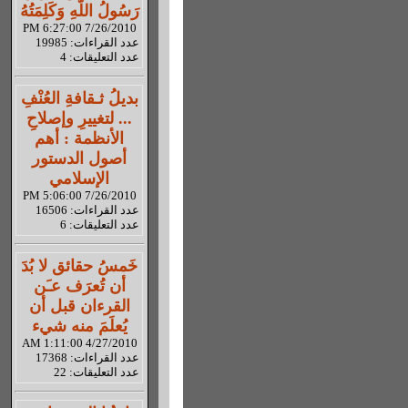
رَسُولُ اللّهِ وَكَلِمَتُهُ
7/26/2010 6:27:00 PM
عدد القراءات: 19985
عدد التعليقات: 4
بديلُ ثـقافةِ العُنْفِ
... لتغييرِ وإصلاحِ
الأنظمة : أهم
أصول الدستور
الإسلامي
7/26/2010 5:06:00 PM
عدد القراءات: 16506
عدد التعليقات: 6
خَمسُ حقائق لا بُدَ
أن تُعرَف عـَن
القرءان قبل أن
يُعلَمَ منه شيء
4/27/2010 1:11:00 AM
عدد القراءات: 17368
عدد التعليقات: 22