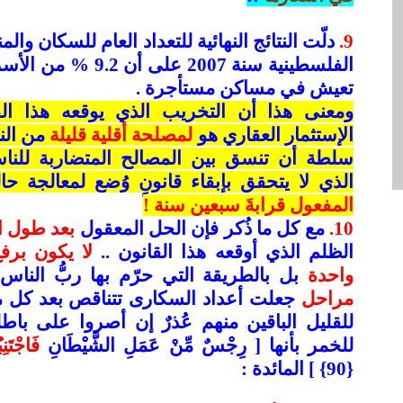
9.
دلّت النتائج النهائية للتعداد العام للسكان و
الفلسطينية سنة 2007 على
تعيش في مساكن مستأجرة .
ومعنى هذا أن التخريب الذي يوقعه هذا ال
الإستثمار العقاري هو
لمصلحة أقلية قليلة
من الن
سلطة أن تنسق بين المصالح المتضاربة للنا
الذي لا يتحقق بإبقاء قانونٍ وُضع لمعالجة حا
المفعول قرابةَ سبعين سنة !
10.
مع كل ما ذُكر فإن الحل المعقول
بعد طول ا
الظلم الذي أوقعه هذا القانون ..
لا يكون برفع
واحدة
بل بالطريقة التي حرّم بها ربُّ النا
مراحل
جعلت أعداد السكارى تتناقص بعد كل م
للقليل الباقين منهم عُذرٌ إن أصروا على باطل
للخمر بأنها [
رِجْسٌ مِّنْ عَمَلِ الشَّيْطَانِ
فَاجْتَنِ
{90} ] المائدة :