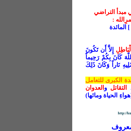
غي مبدأ التراضي
رِالله :
لْبَاطِلِ
إِلاَّ أَن تَكُونَ
لّهَ كَانَ بِكُمْ رَحِيماً
هِ نَاراً وَكَانَ ذَلِكَ
دة الكبرى للتعامل
ل
التقاتل
و
العدوان
اءِ الحياة ومائها)
http://
لمعروف