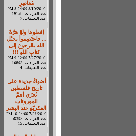
مُعاصِرٍ
8/10/2010 8:04:00 PM
عدد القراءات: 19159
عدد التعليقات: 7
إفعلوها ولَوْ مَرَّةً
... فاعتَصِموا بحبْلِ
الله بالرجوعِ إلى
كتابِ اللهِ !!!
7/27/2010 9:32:00 PM
عدد القراءات: 16893
عدد التعليقات: 4
أضواءٌ جديدة على
تاريخ فلسطين
تُعرّي أهمَّ
الموروثاتِ
الفكريّةِ عند البشر
7/26/2010 10:04:00 PM
عدد القراءات: 58398
عدد التعليقات: 15