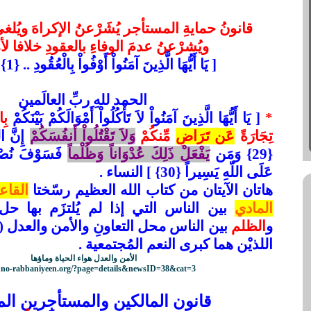
قانونُ حمايةِ المستأجر يُشَرْعنُ الإكراهَ ويُل
ويُشرْعنُ عدمَ الوفاءِ بالعقودِ خلافا لأم
[
يَا أَيُّهَا الَّذِينَ آمَنُواْ أَوْفُواْ بِالْعُقُودِ .. {1} ] المائدة
الحمد للهِ ربِّ العالَمين
*
[
يَا أَيُّهَا الَّذِينَ آمَنُواْ لاَ تَأْكُلُواْ أَمْوَالَكُمْ بَيْنَكُمْ
بِا
تِجَارَةً
عَن تَرَاضٍ
مِّنكُمْ
وَلاَ تَقْتُلُواْ أَنفُسَكُمْ
إِنَّ ال
{29} وَمَن
يَفْعَلْ ذَلِكَ عُدْوَاناً وَظُلْماً
فَسَوْفَ نُصْلِي
عَلَى اللّهِ يَسِيراً {30} ] النساء .
هاتان الآيتان من كتاب الله العظيم رسّختا
القاع
المادي
بين الناس التي إذا لم يُلتزَم بها ح
و
الظلم
بين الناس محل التعاونِ والأمن والعدل (هو
اللذيْن هما كبرى النعم المُجتمعية .
الأمن والعدل هواء الحياة وماؤها
kuno-rabbaniyeen.org/?page=details&newsID=38&cat=3
قانون المالكين والمستأجِرين ا