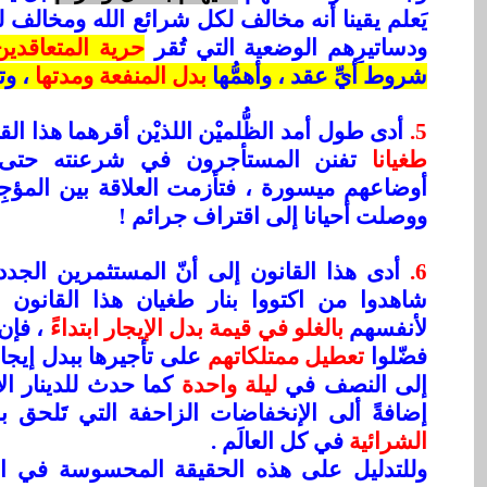
يَعلم يقينا أنه مخالف لكل شرائع الله ومخالف 
ودساتيرِهم الوضعية التي تُقر
حرية المتعاقدين
شروط أيِّ عقد ، وأهمُّها
بدل المنفعة ومدتها
، وت
5.
أدى طول أمد الظُّلميْن اللذيْن أقرهما هذا ال
طغيانا
تفنن المستأجرون في شرعنته حتى
أوضاعهم ميسورة ، فتأزمت العلاقة بين المؤج
ووصلت أحيانا إلى اقتراف جرائم !
6.
أدى هذا القانون إلى أنّ المستثمرين الجدد -
شاهدوا من اكتووا بنار طغيان هذا القانون 
لأنفسهم
بالغلو في قيمة بدل الإيجار ابتداءً
، فإن
فضّلوا
تعطيل ممتلكاتهم
على تأجيرها ببدل إيجا
إلى النصف في
ليلة واحدة
كما حدث للدينار ال
إضافةً ألى الإنخفاضات الزاحفة التي تَلحق ب
الشرائية
في كل العالَم .
وللتدليل على هذه الحقيقة المحسوسة في ا