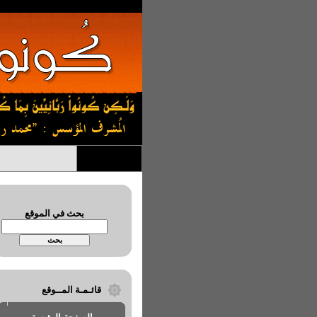
بحث في الموقع
قائـمـة المــوقع