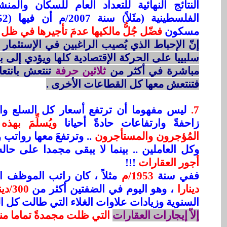
النتائج النهائية للتعداد العام للسكان وال
مسكون
فضّل جُلُّ مالكيها عدمَ تأجيرها في ظل 
إنّ الإحباط الذي يُصيب الراغبين في الإستثمار ال
سلبييا على الحركة الإقتصادية كلها ويؤدي إلى بط
مباشرة في أكثر من
ثلاثين حرفة
تنتعش بانتع
فتنتعش معها كل القطاعات الأخرى .
7.
ليس مفهوما أن ترتفع أسعار كل السلع وال
زاحفةً وارتفاعات حادةً أحيانا
ويُسلِّمَ بهذ
المُؤجرون والمستأجرون
.. وترتفعَ معها رواتب 
وكل العاملين .. بينما لا يبقى مجمدا على حاله
أجور العقارات
!!!
ففي سنة
1953/م
مثلاً ، كان راتب الموظف الأ
دينارا
، وهو اليوم في الضفتين أكثر من
300/دينارٍ
السنوية وزيادات علاوات الغلاء التي طالت كل الس
إلاّ إيجارات العقارات
التي ظلت مجمدةً تماما منذ 1975