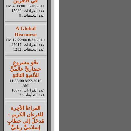
في الآخِرين
11/16/2011 4:08:00 PM
عدد القراءات: 15080
عدد التعليقات: 9
A Global
Discourse
8/27/2010 12:22:00 PM
عدد القراءات: 47017
عدد التعليقات: 1212
نحْوَ مشروعٍ
حضاريٍّ عالميٍّ
للألفيةِ الثالثةِ
8/22/2010 11:38:00
AM
عدد القراءات: 16677
عدد التعليقات: 3
القراءةُ الآخِرة
للقرءان الكريم :
مُدخَلٌ إلى خطابٍ
إسلاميٍّ ربانيٍّ