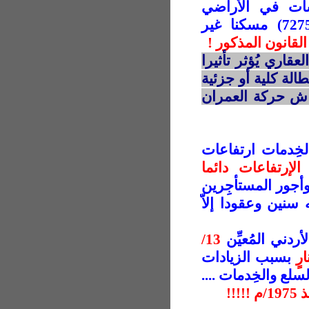
منشآت في الأراضي
الفلسطينية (مثَلاً) سنة 2007/م أن فيها (72752) مسكنا غير
القانون المذكور !
عقاري يُؤثر تأثيرا
الة كلية أو جزئية
اش حركة العمران
خِدمات ارتفاعات
ه الإرتفاعات دائما
وأجور المستأجِرين
 سنين وعقودا إلاّ
ردني المُعيِّن
13/
بسبب الزيادات
لع والخِدمات ....
/م
!!!!!