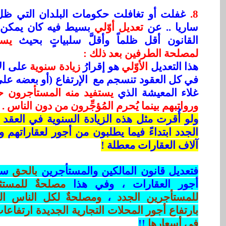
8.
غفلت أو تغافلت حكومات البلدان التي ظل ف
ساريا .. عن
تعديل أوّلي
بسيط فيه كان يمكن ب
القانون أقل ظلماً وأقلَّ سلبياتٍ بحيث
يسه
لمصلحة الطرفين بعد ذلك :
هذا التعديل
الأوّلي
هو إقرارُ
زيادة سنوية
على الأ
في كل العقود تنسجم مع
الإرتفاع (أو بعضه ع
غلاء المعيشة الذي
يستفيد منه المستأجرون ح
ورواتبهم بينما يُحرم المُؤجِّرون من دون الناس .
ولو أُقرت مثل هذه الزيادة السنوية في العقد ل
الجدد ابتداءً فيما يطلبون من أجور لعقاراته
آلاف العقارات معطلة !
فتعديل قانون المالكين والمستأجرين
بالحق
سيؤ
أجور العقارات ، وفي هذا
مصلحةٌ للمستث
للمستأجرين الجدد
،
ومصلحةٌ لكل الناس الذ
بارتفاع أجور المحلات التجارية الجديدة ارتفاعات
في أسعارها
!!