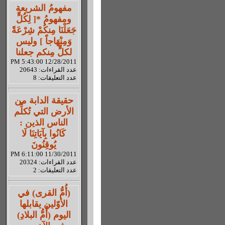
مفهومُ الشريعة
ومفهومُ *[ لِكُلٍّ
جَعَلْنَا مِنكُمْ شِرْعَةً
وَمِنْهَاجاً ] وليس
لكلٍّ مِنكم جعلنا
12/28/2011 5:43:00 PM
عدد القراءات: 20643
عدد التعليقات: 8
حقيقة الدابة من
الأرض التي تُكلِّم
الناس الذين :
كَانُوا بِآيَاتِنَا لَا
يُوقِنُونَ
11/30/2011 6:11:00 PM
عدد القراءات: 20324
عدد التعليقات: 2
(أُمُّ القرى) في
الأوّلين يقابلها
اليوم (أُمُّ البلادِ)