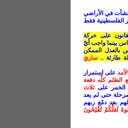
المنشآت في الأراضي
 أن 9.2 % من الأسر الفلسطينية فقط
قانون على حركة
اس بينما واجب أيّ
س بالعدل الممكن
لة طارئة ..
ساريَ
لأمد
على استمرار
 الظلم كلِّه دفعة
س الخمر على
ثلاث
رحلة حتى لم يعد
هم بعد دمْغ ربهم
بُوهُ لَعَلَّكُمْ تُفْلِحُونَ