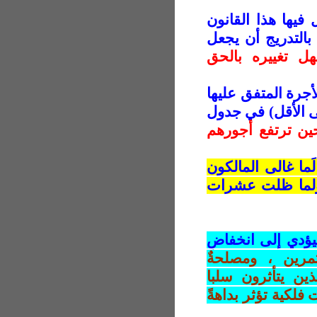
يها هذا القانون
التدريج أن يجعل
ل تغييره بالحق
جرة المتفق عليها
لى الأقل) في جدول
ين ترتفع أجورهم
َما غالى المالكون
م ولما ظلت عشرات
دي إلى انخفاضِ
مرين ، ومصلحةٌ
ين يتأثرون سلبا
 فلكية تؤثر بداهةً