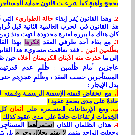
بحجج واهيةٍ كما شرعنت قانون حماية المستأجر 
2.
وهذا القانون يُقر إبقاء
حالة الطواريء
التي ف
هذا القانون في الحرب العالمية الثانية قبل قُراب
كان هناك ما يبرره لفترة محدودة انتهت منذ زمن 
3.
مع بقاء أحد طرفي العقد
مُكرها
بهذا القا
بظُلمين اثنين ..
فقد تفاقمت مساويء هذا القانو
إلى ما
حذرت منه الآيتان الكريمتان أعلاه
حين ظل
عاجزين أمامَ ظُلمين : ظُلمِ عدم قدرت
المستأجرين حسب العقد ، وظُلمِ عجزِهم حت
بدل الإيجار :
أ.
مع انخفاض قيمته الإسمية الرسمية وقيمته ا
حادةً على مدى بضعةِ عقود !
ب.
ومع الإرتفاعات المستمرة على
أثمان
كل 
الخِدمات ارتفاعات حادةً على مدى عقود كذلك
!
4.
هذان الظلمان اللذان
استمرأهما
المستأجِرو
وجعلت الواحد منهم
لا يهتم بحلال وحرام
بل يتق