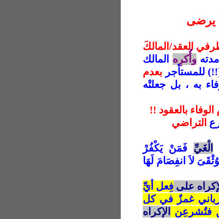
لا يرضى
طرفي العقد/المالكَ
مدته
وأُكرِه
المالك
(!!) للمستأجر
بعدم
فاء به ، بل جعلتْه
الوفاء بالعقود !!
رع
التراضي
الْغَيِّ
فَمَنْ يَكْفُرْ
ُثْقَىَ لاَ انفِصَامَ لَهَا
إكراه على
فِعل أيِّ
الرباني غمزٌ في كل
ق فتُشرعِن
الإكراه