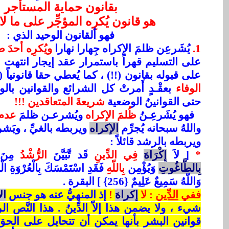
بقانون حماية المستأجر
هو قانون يُكرِه المؤجِّر على ما 
فهو ألقانون الوحيد الذي :
1.
يُشَرعِن ظلمَ الإكراه جِهارا نهارا
ويُكرِه أحدَ 
على التسليم قهراً باستمرار عقد إيجار انتهت 
على قبوله بقانون (!!) ، كما يُعطي حقا قانونياً 
الوفاء
بعقْـدٍ أَمرتْ كل الشرائع والقوانين بالو
حتى القوانينُ الوضعية
شريعةَ المتعاقدين !!!
فهو يُشَرعِـنُ
ظُلمَ الإكراه
ويُشرعـن ظلمَ
عدم 
واللهُ سبحانه يُجرِّم
الإكراه
ويربطه بالغيِّ ، ويَش
ويربطه بالرشد قائلاً :
*
[
لاَ
إِكْرَاهَ
فِي الدِّينِ
قَد تَّبَيَّنَ
الرُّشْدُ
مِنَ
بِالطَّاغُوتِ
وَيُؤْمِن
بِاللّهِ
فَقَدِ اسْتَمْسَكَ بِالْعُرْوَةِ الْو
وَاللّهُ سَمِيعٌ عَلِيمٌ {256} ] البقرة .
ففي
الدِّين
: لا
إكراهَ
!
إذ المنهيُّ عنه هو جنس
ال
شيء ، ولا يضمن هذا إلاّ الدِّينُ . هذا النَّص 
قوانين البشر بأنها يمكن أن تتحايل على الح